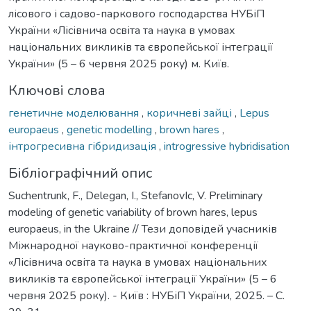
лісового і садово-паркового господарства НУБіП
України «Лісівнича освіта та наука в умовах
національних викликів та європейської інтеграції
України» (5 – 6 червня 2025 року) м. Київ.
Ключові слова
генетичне моделювання
,
коричневі зайці
,
Lepus
europaeus
,
genetic modelling
,
brown hares
,
інтрогресивна гібридизація
,
introgressive hybridisation
Бібліографічний опис
Suchentrunk, F., Delegan, I., StefanovIc, V. Preliminary
modeling of genetic variability of brown hares, lepus
europaeus, in the Ukraine // Тези доповідей учасників
Міжнародної науково-практичної конференції
«Лісівнича освіта та наука в умовах національних
викликів та європейської інтеграції України» (5 – 6
червня 2025 року). - Київ : НУБіП України, 2025. – С.