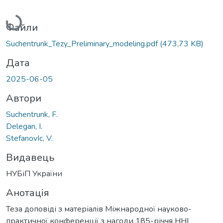
Вантажиться...
Файли
Suchentrunk_Tezy_Preliminary_modeling.pdf
(473,73 KB)
Дата
2025-06-05
Автори
Suchentrunk, F.
Delegan, I.
StefanovIc, V.
Видавець
НУБіП України
Анотація
Теза доповіді з матеріалів Міжнародної науково-
практичної конференції з нагоди 185-річчя ННІ