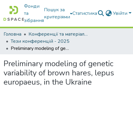
Фонди
Пошук за
та
Статистика
Увійти
критеріями
зібрання
Головна
Конференції та матеріали конференцій
Тези конференцій - 2025
Preliminary modeling of genetic variability of brown hares, lepus europaeus, in the Ukraine
Preliminary modeling of genetic
variability of brown hares, lepus
europaeus, in the Ukraine