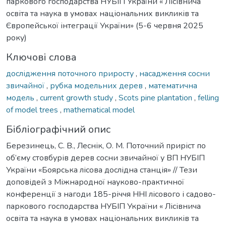
паркового господарства НУБІП України « Лісівнича
освіта та наука в умовах національних викликів та
Європейської інтеграції України» (5-6 червня 2025
року)
Ключові слова
дослідження поточного приросту
,
насадження сосни
звичайної
,
рубка модельних дерев
,
математична
модель
,
current growth study
,
Scots pine plantation
,
felling
of model trees
,
mathematical model
Бібліографічний опис
Березинець, С. В., Леснік, О. М. Поточний приріст по
об’єму стовбурів дерев сосни звичайної у ВП НУБІП
України «Боярська лісова дослідна станція» // Тези
доповідей з Міжнародної науково-практичної
конференції з нагоди 185-річчя ННІ лісового і садово-
паркового господарства НУБІП України « Лісівнича
освіта та наука в умовах національних викликів та