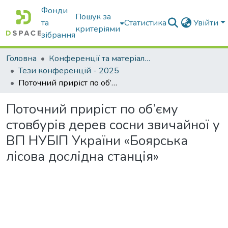
Фонди
Пошук за
та
Статистика
Увійти
критеріями
зібрання
Головна
Конференції та матеріали конференцій
Тези конференцій - 2025
Поточний приріст по об’єму стовбурів дерев сосни звичайної у ВП НУБІП України «Боярська лісова дослідна станція»
Поточний приріст по об’єму
стовбурів дерев сосни звичайної у
ВП НУБІП України «Боярська
лісова дослідна станція»