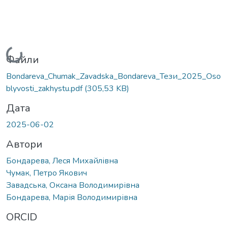
Вантажиться...
Файли
Bondareva_Chumak_Zavadska_Bondareva_Тези_2025_Oso
blyvosti_zakhystu.pdf
(305,53 KB)
Дата
2025-06-02
Автори
Бондарева, Леся Михайлівна
Чумак, Петро Якович
Завадська, Оксана Володимирівна
Бондарева, Марія Володимирівна
ORCID