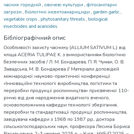
часник городній
,
овочеві культури
,
фітосанітарні
загрози
,
біологічні інсектоакарициди
,
garden garlic
,
vegetable crops
,
phytosanitary threats
,
biological
insecticides and acaricides
Бібліографічний опис
Особливості захисту часнику (ALLIUM SATIVUM L.) від
кліща ACERIA TULIPAE K. з використанням біологічно
безпечних засобів / Л. М. Бондарева, П. Я. Чумак, О. В.
Завадська, М. В. Бондарева // Матеріали доповідей
міжнародної науково-практичної конференції
«Інноваційні технології виробництва, логістики та
переробки продукції рослинництва» присвяченої 110-
річчю від дня народження видатного вченого,
основоположника кафедри технології зберігання,
переробки та стандартизації продукції рослинництва,
завідувача кафедри з 1968 по 1987 рр., доктора
сільськогосподарських наук, професора Лесика Бориса
Васильовича, 2-3 червня 2025 р. – Київ : НУБіП,2025. –