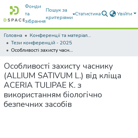
Фонди
Пошук за
та
Статистика
Увійти
критеріями
зібрання
Головна
Конференції та матеріали конференцій
Тези конференцій - 2025
Особливості захисту часнику (ALLIUM SATIVUM L.) від кліща ACERIA TULIPAE K. з використанням біологічно безпечних засобів
Особливості захисту часнику
(ALLIUM SATIVUM L.) від кліща
ACERIA TULIPAE K. з
використанням біологічно
безпечних засобів