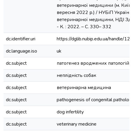
ветеринарної медицини (м. Київ,
вересня 2022 р.) / НУБіП України
ветеринарної медицини, НДІ Здо
- К. : 2022. – С. 330– 332
dc.identifier.uri
https://dglib.nubip.edu.ua/handle/
dc.language.iso
uk
dc.subject
патогенез вроджених патологій у
dc.subject
неплідність собак
dc.subject
ветеринарна медицина
dc.subject
pathogenesis of congenital pathologi
dc.subject
dog infertility
dc.subject
veterinary medicine