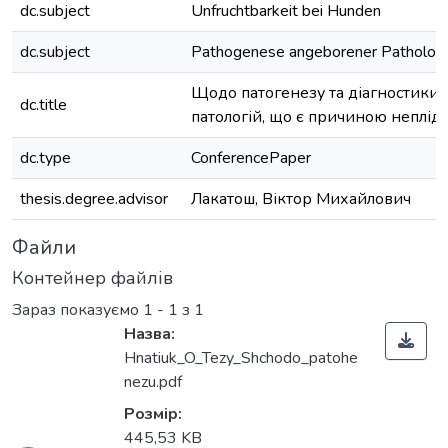
dc.subject
Unfruchtbarkeit bei Hunden
dc.subject
Pathogenese angeborener Pathologi
Щодо патогенезу та діагностики
dc.title
патологій, що є причиною неплідн
dc.type
ConferencePaper
thesis.degree.advisor
Лакатош, Віктор Михайлович
Файли
Контейнер файлів
Зараз показуємо
1 - 1 з 1
Назва:
Hnatiuk_O_Tezy_Shchodo_patohe
Вантажиться...
nezu.pdf
Розмір:
445,53 KB