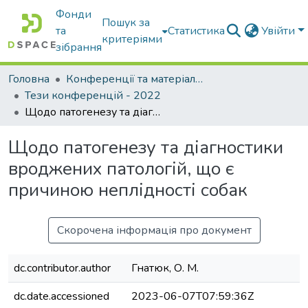
Фонди
Пошук за
та
Статистика
Увійти
критеріями
зібрання
Головна
Конференції та матеріали конференцій
Тези конференцій - 2022
Щодо патогенезу та діагностики вроджених патологій, що є причиною неплідності собак
Щодо патогенезу та діагностики
вроджених патологій, що є
причиною неплідності собак
Скорочена інформація про документ
dc.contributor.author
Гнатюк, О. М.
dc.date.accessioned
2023-06-07T07:59:36Z