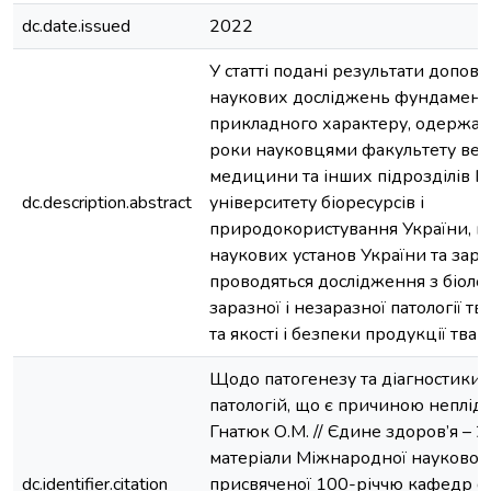
dc.date.issued
2022
У статті подані результати допові
наукових досліджень фундамента
прикладного характеру, одержані
роки науковцями факультету вет
медицини та інших підрозділів Н
dc.description.abstract
університету біоресурсів і
природокористування України, н
наукових установ України та зару
проводяться дослідження з біолог
заразної і незаразної патології тва
та якості і безпеки продукції тва
Щодо патогенезу та діагностики
патологій, що є причиною неплідно
Гнатюк О.М. // Єдине здоров’я – 2
матеріали Міжнародної наукової
dc.identifier.citation
присвяченої 100-річчю кафедр ф