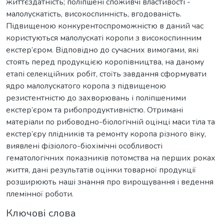
життєздатність; поліпшені споживчі властивості -
малолускатість, високоспинність, вгодованість.
Підвищеною конкурентоспроможністю в даний час
користуються малолускаті коропи з високоспинним
екстер’єром. Відповідно до сучасних вимогами, які
стоять перед продукцією коропівництва, на даному
етапі селекційних робіт, стоїть завдання сформувати
ядро малолускатого коропа з підвищеною
резистентністю до захворювань і поліпшеними
екстер’єром та рибопродуктивністю. Отримані
матеріали по рибоводно-біологічній оцінці маси тіла та
екстер’єру плідників та ремонту коропа різного віку,
виявлені фізіолого-біохімічні особливості
гематологічних показників потомства на перших роках
життя, дані результатів оцінки товарної продукції
розширюють наші знання про вирощування і ведення
племінної роботи.
Ключові слова