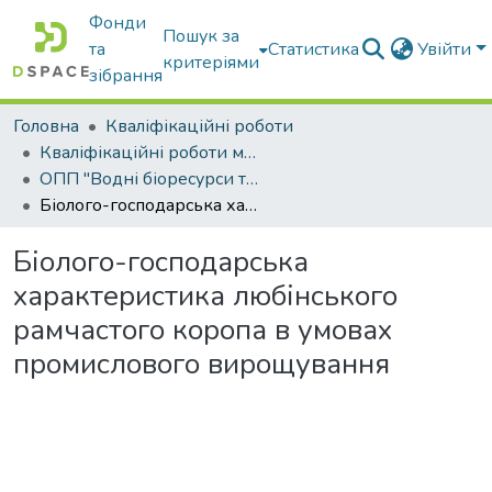
Фонди
Пошук за
та
Статистика
Увійти
критеріями
зібрання
Головна
Кваліфікаційні роботи
Кваліфікаційні роботи магістрів
ОПП "Водні біоресурси та аквакультура"
Біолого-господарська характеристика любінського рамчастого коропа в умовах промислового вирощування
Біолого-господарська
характеристика любінського
рамчастого коропа в умовах
промислового вирощування