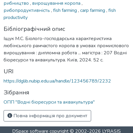
рибництво
,
вирощування коропа
,
рибопродуктивність
,
fish farming
,
carp farming
,
fish
productivity
Бібліографічний опис
Іщук М.С. Біолого-господарська характеристика
любінського рамчастого коропа в умовах промислового
вирощування : дипломна робота ... магістра : 207 Водні
біоресурси та аквакультура. Київ, 2024. 52 с.
URI
https://dglib.nubip.edu.ua/handle/123456789/2232
Зібрання
ОПП "Водні біоресурси та аквакультура"
Повна інформація про документ
DSpace software
copyright © 2002-2026
LYRASIS