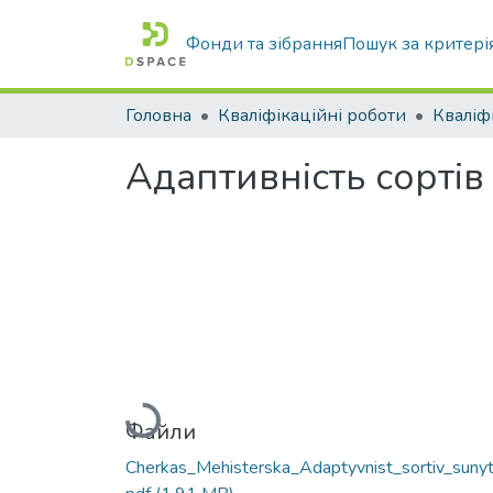
Фонди та зібрання
Пошук за критері
Головна
Кваліфікаційні роботи
Адаптивність сортів
Вантажиться...
Файли
Cherkas_Mehisterska_Adaptyvnist_sortiv_sunyt