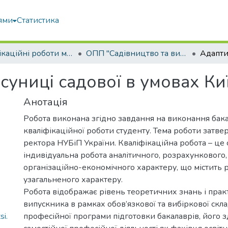
ями
Статистика
Кваліфікаційні роботи магістрів
ОПП "Садівництво та виноградарство"
 суниці садової в умовах К
Анотація
Робота виконана згідно завдання на виконання бак
кваліфікаційної роботи студенту. Тема роботи затв
ректора НУБіП України. Кваліфікаційна робота – це 
індивідуальна робота аналітичного, розрахункового,
організаційно-економічного характеру, що містить 
узагальненого характеру.
Робота відображає рівень теоретичних знань і пра
випускника в рамках обов’язкової та вибіркової скл
si.
професійної програми підготовки бакалаврів, його з