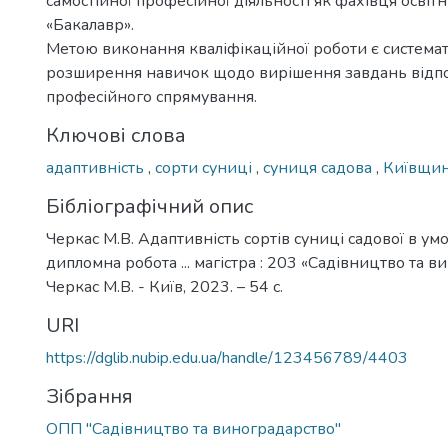
самостійної професійної діяльності як фахівця освіт
«Бакалавр».
Метою виконання кваліфікаційної роботи є системат
розширення навичок щодо вирішення завдань відп
професійного спрямування.
Ключові слова
адаптивність
,
сорти суниці
,
суниця садова
,
Київщи
Бібліографічний опис
Черкас М.В. Адаптивність сортів суниці садової в ум
дипломна робота ... магістра : 203 «Садівництво та в
Черкас М.В. - Київ, 2023. – 54 с.
URI
https://dglib.nubip.edu.ua/handle/123456789/4403
Зібрання
ОПП "Садівництво та виноградарство"