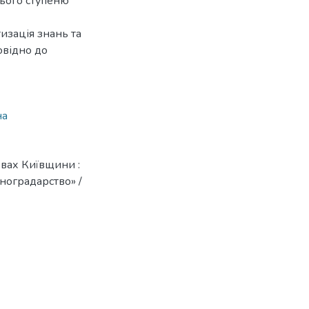
нього ступеню
изація знань та
овідно до
на
овах Київщини :
иноградарство» /