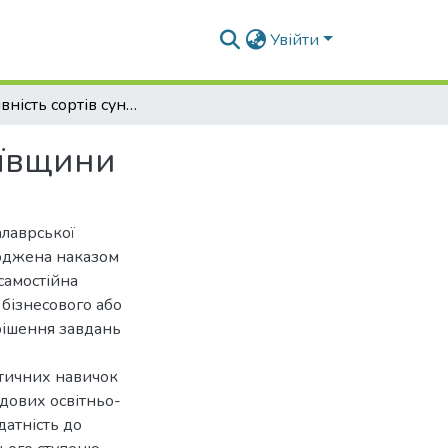
Увійти
Адаптивність сортів суниці садової в умовах Київщини
иївщини
алаврської
ерджена наказом
самостійна
 бізнесового або
рішення завдань
ктичних навичок
адових освітньо-
датність до