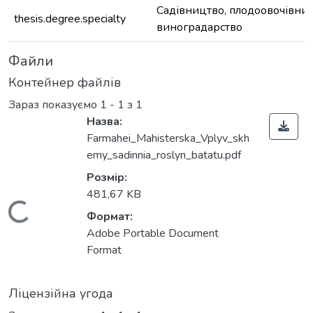
Садівництво, плодоовочівниц
thesis.degree.specialty
виноградарство
Файли
Контейнер файлів
Зараз показуємо
1 - 1 з 1
Назва:
Farmahei_Mahisterska_Vplyv_skh
emy_sadinnia_roslyn_batatu.pdf
Розмір:
481,67 KB
Вантажиться...
Формат:
Adobe Portable Document
Format
Ліцензійна угода