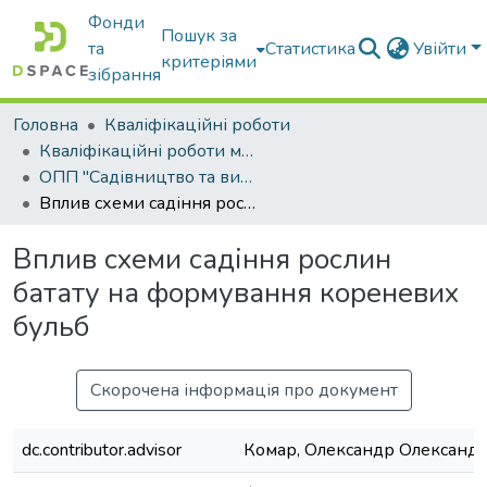
Фонди
Пошук за
та
Статистика
Увійти
критеріями
зібрання
Головна
Кваліфікаційні роботи
Кваліфікаційні роботи магістрів
ОПП "Садівництво та виноградарство"
Вплив схеми садіння рослин батату на формування кореневих бульб
Вплив схеми садіння рослин
батату на формування кореневих
бульб
Скорочена інформація про документ
dc.contributor.advisor
Комар, Олександр Олександ