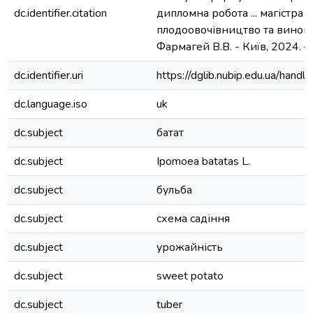
dc.identifier.citation
дипломна робота ... магістра 
плодоовочівництво та виногр
Фармагей В.В. - Київ, 2024. – 
dc.identifier.uri
https://dglib.nubip.edu.ua/ha
dc.language.iso
uk
dc.subject
батат
dc.subject
Іpоmоеа bаtаtаs L.
dc.subject
бульба
dc.subject
схема садіння
dc.subject
урожайність
dc.subject
sweet potato
dc.subject
tuber