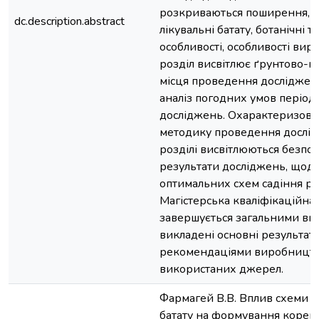
розкриваються поширення, ха
dc.description.abstract
лікувальні батату, ботанічні та
особливості, особливості ви
розділ висвітлює ґрунтово-к
місця проведення досліджен
аналіз погодних умов періо
досліджень. Охарактеризован
методику проведення дослід
розділі висвітлюються безпо
результати досліджень, щод
оптимальних схем садіння ро
Магістерська кваліфікаційна
завершується загальними вис
викладені основні результат
рекомендаціями виробництв
використаних джерел.
Фармагей В.В. Вплив схеми с
батату на формування корене