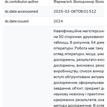
dc.contributor.author
Фармагей, Володимир Воло
dc.date.accessioned
2025-02-06T08:01:51Z
dc.date.issued
2024
Кваліфікаційна магістерська
на 50 сторінках друкованого т
таблиць, 8 рисунків, 54 дже
літератури. Робота має таку ст
огляд літератури, місце, умо
досліджень, результати екс
досліджень, висновки, реком
виробництву, список викори
вступі обґрунтовано актуальн
дослідження, сформульовано
завдання, об’єкт, предмет до
наукову новизну і практичне
одержаних результатів, оха
методи дослідження. В огляді