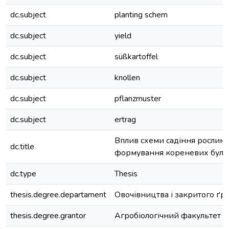
dc.subject
planting schem
dc.subject
yield
dc.subject
süßkartoffel
dc.subject
knollen
dc.subject
pflanzmuster
dc.subject
ertrag
Вплив схеми садіння рослин 
dc.title
формування кореневих буль
dc.type
Thesis
thesis.degree.departament
Овочівництва і закритого ґр
thesis.degree.grantor
Агробіологічний факультет