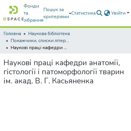
Фонди
Пошук за
та
Статистика
Увійти
критеріями
зібрання
Головна
Наукова бібліотека
Покажчики, списки літератури, сценарії, методичні розробки
Наукові праці кафедри анатомії, гістології і патоморфології тварин ім. акад. В. Г. Касьяненка
Наукові праці кафедри анатомії,
гістології і патоморфології тварин
ім. акад. В. Г. Касьяненка