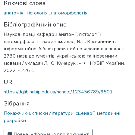
Ключові слова
анатомія
,
гістологія
,
патоморфологія
Бібліографічний опис
Наукові праці кафедри анатомії, гістології і
патоморфології тварин ім. акад. В. Г. Касьяненка :
інформаційно-бібліографічний покажчик в кількості
2730 назв документів, українською та іноземими
мовами / укладач Л. Ю. Кучерук . - К. : НУБіП України,
2022. - 226 с
URI
https://dglib.nubip.edu.ua/handle/123456789/9501
Зібрання
Покажчики, списки літератури, сценарії, методичні
розробки
Повна інформація про документ