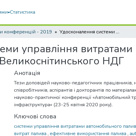
ями
Статистика
и конференцій - 2019
Удосконалення системи управління витратами автомобільного палива на прикладі Великоснітинського НДГ
еми управління витратами
 Великоснітинського НДГ
Анотація
Тези доповідей науково-педагогічних працівників, 
співробітників, аспірантів і докторантів по матеріал
науково-практичної конференції «Автомобільний тр
інфраструктура» (23-25 квітня 2020 року).
Ключові слова
системи управління витратами автомобільного пали
витрат палива
,
ефективне використання палива
,
au