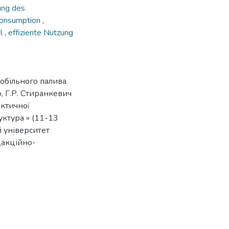
ung des
 consumption
,
el
,
effiziente Nutzung
обільного палива
, Г.Р. Стиранкевич
актичної
ктура » (11-13
й університет
дакційно-