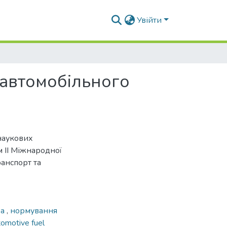
Увійти
 автомобільного
наукових
ам ІІ Міжнародної
анспорт та
ва
,
нормування
tomotive fuel