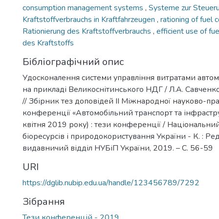
consumption management systems
,
Systeme zur Steuer
Kraftstoffverbrauchs in Kraftfahrzeugen
,
rationing of fuel
Rationierung des Kraftstoffverbrauchs
,
efficient use of fu
des Kraftstoffs
Бібліографічний опис
Удосконалення системи управління витратами автом
на прикладі Великоснітинського НДГ / Л.А. Савченко
// Збірник тез доповідей ІІ Міжнародної науково-пр
конференції «Автомобільний транспорт та інфрастру
квітня 2019 року) : тези конференції / Національни
біоресурсів і природокористування України - К. : Ре
видавничий відділ НУБіП України, 2019. – C. 56-59
URI
https://dglib.nubip.edu.ua/handle/123456789/7292
Зібрання
Тези конференцій - 2019