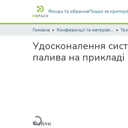
Фонди та зібрання
Пошук за критері
Головна
Конференції та матеріали конференцій
Тез
Удосконалення сист
палива на прикладі
Вантажиться...
Файли