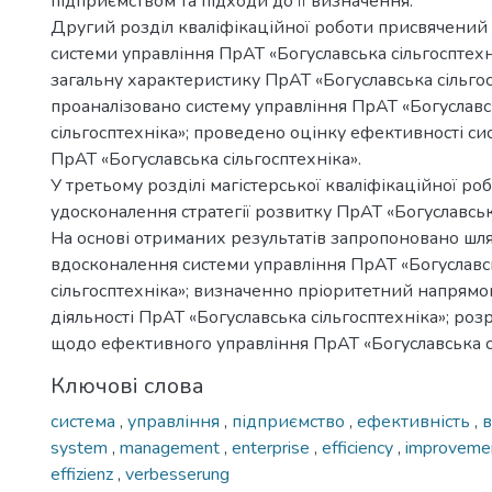
підприємством та підходи до її визначення.
Другий розділ кваліфікаційної роботи присвячений 
системи управління ПрАТ «Богуславська сільгосптехн
загальну характеристику ПрАТ «Богуславська сільгос
проаналізовано систему управління ПрАТ «Богуслав
сільгосптехніка»; проведено оцінку ефективності си
ПрАТ «Богуславська сільгосптехніка».
У третьому розділі магістерської кваліфікаційної р
удосконалення стратегії розвитку ПрАТ «Богуславська
На основі отриманих результатів запропоновано шл
вдосконалення системи управління ПрАТ «Богуславс
сільгосптехніка»; визначенно пріоритетний напрям
діяльності ПрАТ «Богуславська сільгосптехніка»; ро
щодо ефективного управління ПрАТ «Богуславська сі
Ключові слова
система
,
управління
,
підприємство
,
ефективність
,
system
,
management
,
enterprise
,
efficiency
,
improveme
effizienz
,
verbesserung