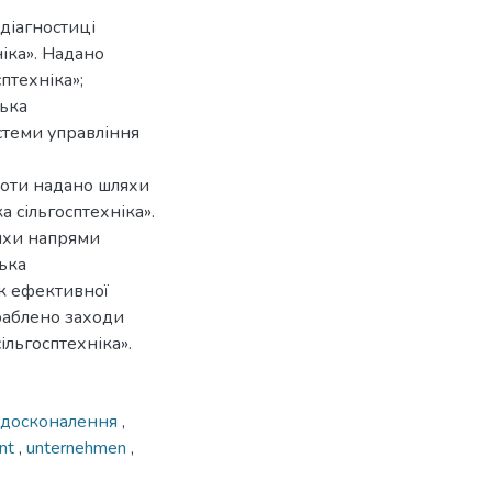
діагностиці
іка». Надано
птехніка»;
ська
стеми управління
оботи надано шляхи
 сільгосптехніка».
яхи напрями
ька
ок ефективної
зраблено заходи
льгосптехніка».
вдосконалення
,
nt
,
unternehmen
,