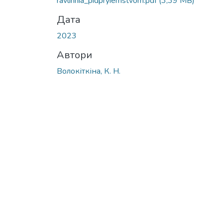
ravlinnia_pidpryiemstvom.pdf
(3,39 MB)
Дата
2023
Автори
Волокіткіна, К. Н.