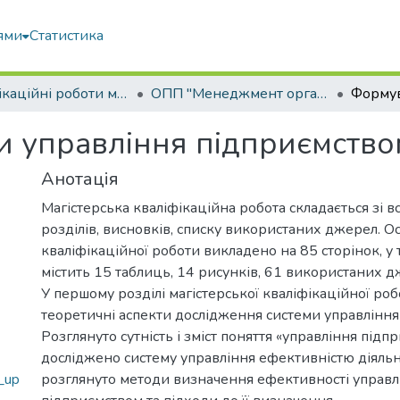
ями
Статистика
Кваліфікаційні роботи магістрів
ОПП "Менеджмент організацій і адміністрування"
и управління підприємство
Анотація
Магістерська кваліфікаційна робота складається зі вс
розділів, висновків, списку використаних джерел. О
кваліфікаційної роботи викладено на 85 сторінок, у 
містить 15 таблиць, 14 рисунків, 61 використаних д
У першому розділі магістерської кваліфікаційної ро
теоретичні аспекти дослідження системи управління
Розглянуто сутність і зміст поняття «управління підп
досліджено систему управління ефективністю діяльн
_up
розглянуто методи визначення ефективності управл