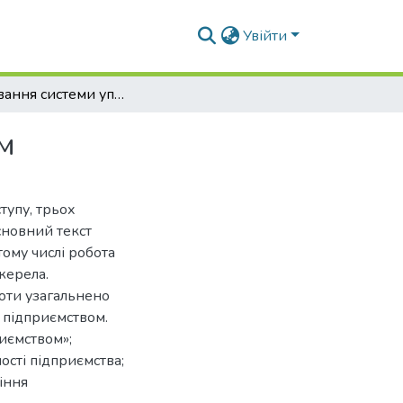
Увійти
Формування системи управління підприємством
м
тупу, трьох
сновний текст
тому числі робота
жерела.
боти узагальнено
 підприємством.
риємством»;
ості підприємства;
іння