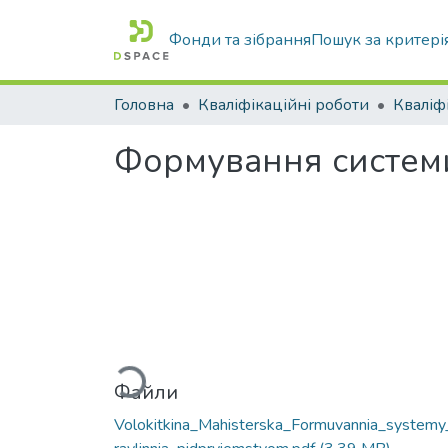
Фонди та зібрання
Пошук за критері
Головна
Кваліфікаційні роботи
Формування систем
Вантажиться...
Файли
Volokitkina_Mahisterska_Formuvannia_systemy