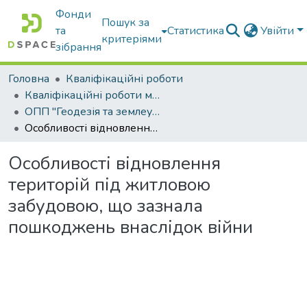
Фонди
Пошук за
та
Статистика
Увійти
критеріями
зібрання
Головна
Кваліфікаційні роботи
Кваліфікаційні роботи магістрів
ОПП "Геодезія та землеустрій"
Особливості відновлення територій під житловою забудовою, що зазнала пошкоджень внаслідок війни
Особливості відновлення
територій під житловою
забудовою, що зазнала
пошкоджень внаслідок війни