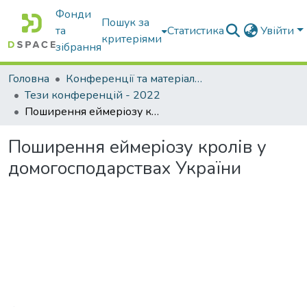
Фонди
Пошук за
та
Статистика
Увійти
критеріями
зібрання
Головна
Конференції та матеріали конференцій
Тези конференцій - 2022
Поширення еймеріозу кролів у домогосподарствах України
Поширення еймеріозу кролів у
домогосподарствах України
Вантажиться...