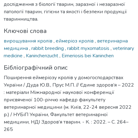
дослідження з біології тварин, заразної і незаразної
патології тварин, гігієни та якості і безпеки продукції
тваринництва.
Ключові слова
вирощування кролів
,
еймеріоз кролів
,
ветеринарна
медицина
,
rabbit breeding
,
rabbit myxomatosis
,
veterinary
medicine
,
Kaninchenzucht
,
Eimeriosis bei Kaninchen
Бібліографічний опис
Поширення еймеріозу кролів у домогосподарствах
України / Дуда Ю.В., Прус М.П. // Єдине здоров’я – 2022
: матеріали Міжнародної наукової конференції
присвяченої 100-річчю кафедр факультету
ветеринарної медицини (м. Київ, 22-24 вересня 2022
р.) / НУБіП України, Факультет ветеринарної
медицини, НДІ Здоров’я тварин. - К. : 2022. – С. 264–
265