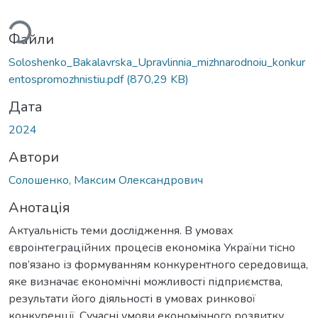
ажиться...
Файли
Soloshenko_Bakalavrska_Upravlinnia_mizhnarodnoiu_konkur
entospromozhnistiu.pdf
(870,29 KB)
Дата
2024
Автори
Солошенко, Максим Олександрович
Анотація
Актуальність теми дослідження. В умовах
євроінтеграційних процесів економіка України тісно
пов’язано із формуванням конкурентного середовища,
яке визначає економічні можливості підприємства,
результати його діяльності в умовах ринкової
конкуренції. Сучасні умови економічного розвитку