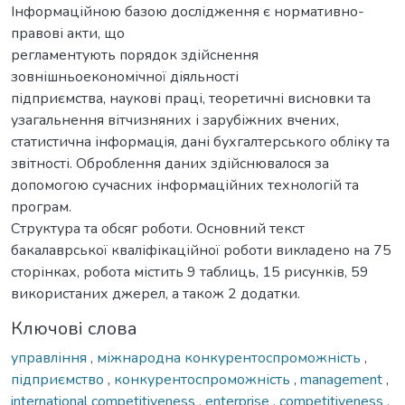
Інформаційною базою дослідження є нормативно-
правові акти, що
регламентують порядок здійснення
зовнішньоекономічної діяльності
підприємства, наукові праці, теоретичні висновки та
узагальнення вітчизняних і зарубіжних вчених,
статистична інформація, дані бухгалтерського обліку та
звітності. Оброблення даних здійснювалося за
допомогою сучасних інформаційних технологій та
програм.
Структура та обсяг роботи. Основний текст
бакалаврської кваліфікаційної роботи викладено на 75
сторінках, робота містить 9 таблиць, 15 рисунків, 59
використаних джерел, а також 2 додатки.
Ключові слова
управління
,
міжнародна конкурентоспроможність
,
підприємство
,
конкурентоспроможність
,
management
,
international competitiveness
,
enterprise
,
competitiveness
,