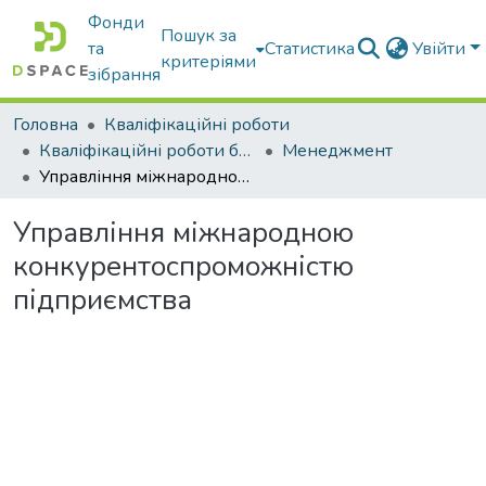
Фонди
Пошук за
та
Статистика
Увійти
критеріями
зібрання
Головна
Кваліфікаційні роботи
Кваліфікаційні роботи бакалаврів
Менеджмент
Управління міжнародною конкурентоспроможністю підприємства
Управління міжнародною
конкурентоспроможністю
підприємства