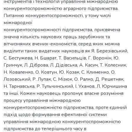
інструментів і технологій управління міжнародною
конкурентоспроможністю аграрного підприємства.
Питанню конкурентоспроможності, у тому числі
міжнародної
конкурентоспроможності підприємства, присвячена
значна кількість наукових праць зарубіжних та
вітчизняних вчених-економістів, серед яких можна
виділити таких видатних науковців як Я. Березівський,
С. Бестужева, Н. Бшарат, Т. Васильців, Г. Воронін, Ю.
Гринчук, Л. Діброва, Л. Дідівська, А. Касич, Т. Колесник,
Н. Коваленко, О. Ковтун, Ю. Козак, С. Клименко, О.
Лозовський, Р. Лупак, С. Мізюк, О. Ралко, Д. Решетняк,
Н. Тарнавська, Р. Тульчинський, І. Уханов, Л. Юрчишина
та інші. Кожен науковець пропонує власне розуміння
процесу управління міжнародною
конкурентоспроможністю підприємства, проте єдиний
підхід щодо формування ефективної системи
управління міжнародною конкурентоспроможністю
підприємства до теперішнього часу в