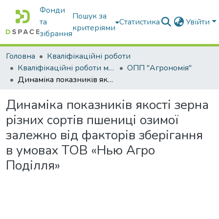
Фонди
Пошук за
та
Статистика
Увійти
критеріями
зібрання
Головна
Кваліфікаційні роботи
Кваліфікаційні роботи магістрів
ОПП "Агрономія"
Динаміка показників якості зерна різних сортів пшениці озимої залежно від факторів зберігання в умовах ТОВ «Нью Агро Поділля»
Динаміка показників якості зерна
різних сортів пшениці озимої
залежно від факторів зберігання
в умовах ТОВ «Нью Агро
Поділля»