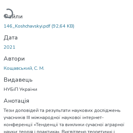
ажиться...
Файли
146_Koshchavskyi.pdf
(92,64 KB)
Дата
2021
Автори
Кощавський, С. М.
Видавець
НУБіП України
Анотація
Тези доповідей та результати наукових досліджень
учасників IIІ міжнародної наукової інтернет-
конференції «Тенденції та виклики сучасної аграрної
науки: теорія і практика». Висвітлено теоретичні і