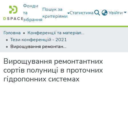
Фонди
Пошук за
та
Статистика
Увійти
критеріями
зібрання
Головна
Конференції та матеріали конференцій
Тези конференцій - 2021
Вирощування ремонтантних сортів полуниці в проточних гідропонних системах
Вирощування ремонтантних
сортів полуниці в проточних
гідропонних системах