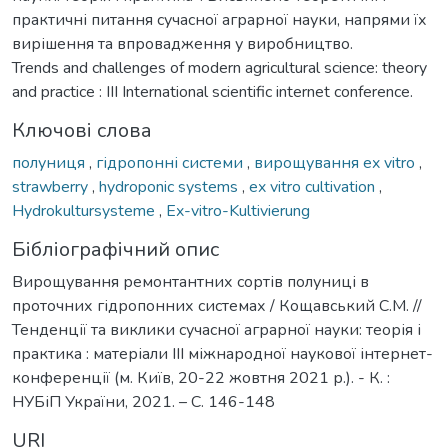
практичні питання сучасної аграрної науки, напрями їх
вирішення та впровадження у виробництво.
Trends and challenges of modern agricultural science: theory
and practice : III International scientific internet conference.
Ключові слова
полуниця
,
гідропонні системи
,
вирощування ex vitro
,
strawberry
,
hydroponic systems
,
ex vitro cultivation
,
Hydrokultursysteme
,
Ex-vitro-Kultivierung
Бібліографічний опис
Вирощування ремонтантних сортів полуниці в
проточних гідропонних системах / Кощавський С.М. //
Тенденції та виклики сучасної аграрної науки: теорія і
практика : матеріали IIІ міжнародної наукової інтернет-
конференції (м. Київ, 20-22 жовтня 2021 р.). - К. :
НУБіП України, 2021. – С. 146-148
URI