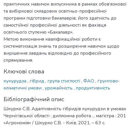
практичних навичок випускника в рамках обов’язкової
та вибіркової складових освітньо-професійної
програми підготовки бакалаврів, його здатність до
самостійної професійної діяльності як фахівця
освітнього ступеню «Бакалавр».
Метою виконання кваліфікаційної роботи є
систематизація знань та розширення навичок щодо
вирішення завдань відповідно до професійного
спрямування.
Ключові слова
кукурудза
,
гібрид
,
група стиглості
,
ФАО
,
ґрунтово-
кліматичні умови
,
урожайність
,
продуктивність
Бібліографічний опис
Шкурко С.В. Адаптивність гібридів кукурудзи в умовах
Чернігівської області : дипломна робота ... магістра : 201
«Агрономія» / Шкурко С.В. - Київ, 2021. – 63 с.