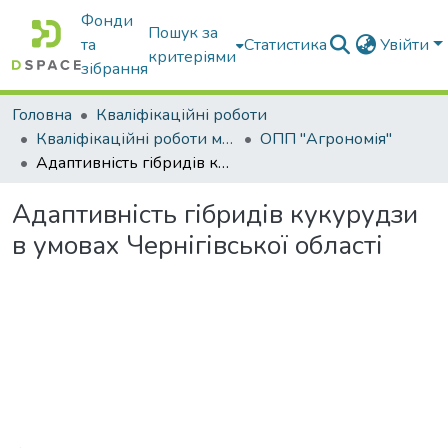
Фонди
Пошук за
та
Статистика
Увійти
критеріями
зібрання
Головна
Кваліфікаційні роботи
Кваліфікаційні роботи магістрів
ОПП "Агрономія"
Адаптивність гібридів кукурудзи в умовах Чернігівської області
Адаптивність гібридів кукурудзи
в умовах Чернігівської області
Вантажиться...