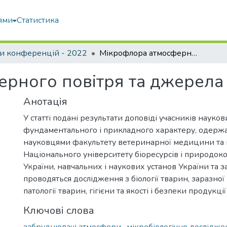
ями
Статистика
и конференцій - 2022
Мікрофлора атмосферного повітря та джерела його забруднення
рного повітря та джерела
Анотація
У статті подані результати доповіді учасників науко
фундаментального і прикладного характеру, одержан
науковцями факультету ветеринарної медицини та і
Національного університету біоресурсів і природок
України, навчальних і наукових установ України та з
проводяться дослідження з біології тварин, заразної 
патології тварин, гігієни та якості і безпеки продукц
Ключові слова