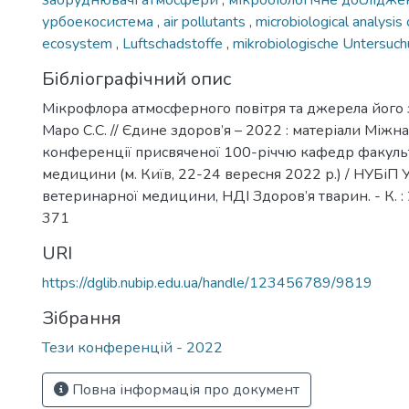
забруднювачі атмосфери
,
мікробіологічне дослідже
урбоекосистема
,
air pollutants
,
microbiological analysis 
ecosystem
,
Luftschadstoffe
,
mikrobiologische Untersuch
Бібліографічний опис
Мікрофлора атмосферного повітря та джерела його 
Маро С.С. // Єдине здоров’я – 2022 : матеріали Міжн
конференції присвяченої 100-річчю кафедр факуль
медицини (м. Київ, 22-24 вересня 2022 р.) / НУБіП 
ветеринарної медицини, НДІ Здоров’я тварин. - К. : 
371
URI
https://dglib.nubip.edu.ua/handle/123456789/9819
Зібрання
Тези конференцій - 2022
Повна інформація про документ