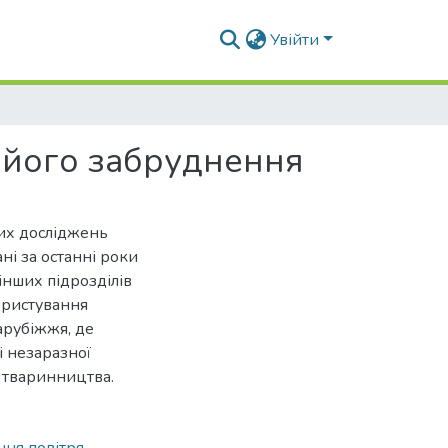
Увійти
 його забруднення
вих досліджень
і за останні роки
нших підрозділів
ористування
арубіжжя, де
і незаразної
ії тваринництва.