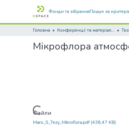
Фонди та зібрання
Пошук за критері
Головна
Конференції та матеріали конференцій
Тез
Мікрофлора атмосфе
Вантажиться...
Файли
Maro_S_Tezy_Mikroflora.pdf
(438,47 KB)