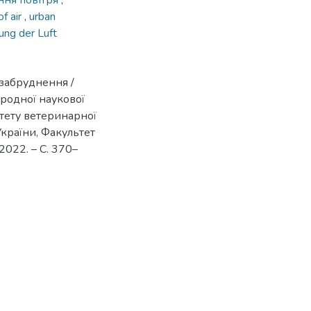
ння повітря
,
of air
,
urban
ung der Luft
забруднення /
ародної наукової
тету ветеринарної
України, Факультет
2022. – С. 370–