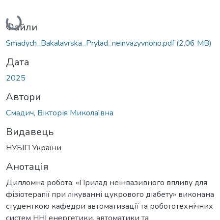
Вантажиться...
Файли
Smadych_Bakalavrska_Prylad_neinvazyvnoho.pdf
(2,06 MB)
Дата
2025
Автори
Смадич, Вікторія Миколаївна
Видавець
НУБІП України
Анотація
Дипломна робота: «Прилад неінвазивного впливу для
фізіотерапії при лікуванні цукрового діабету» виконана
студенткою кафедри автоматизації та робототехнічних
систем ННІ енергетики, автоматики та