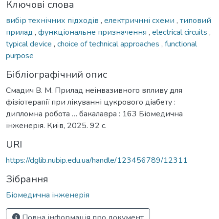
Ключові слова
вибір технічних підходів
,
електричнні схеми
,
типовий
прилад
,
функціональне призначення
,
electrical circuits
,
typical device
,
choice of technical approaches
,
functional
purpose
Бібліографічний опис
Смадич В. М. Прилад неінвазивного впливу для
фізіотерапії при лікуванні цукрового діабету :
дипломна робота … бакалавра : 163 Біомедична
інженерія. Київ, 2025. 92 с.
URI
https://dglib.nubip.edu.ua/handle/123456789/12311
Зібрання
Біомедична інженерія
Повна інформація про документ