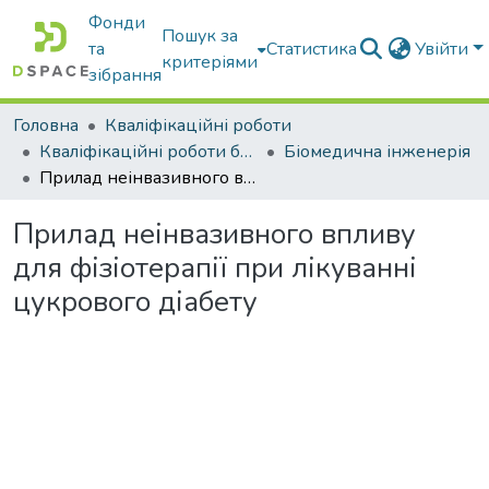
Фонди
Пошук за
та
Статистика
Увійти
критеріями
зібрання
Головна
Кваліфікаційні роботи
Кваліфікаційні роботи бакалаврів
Біомедична інженерія
Прилад неінвазивного впливу для фізіотерапії при лікуванні цукрового діабету
Прилад неінвазивного впливу
для фізіотерапії при лікуванні
цукрового діабету