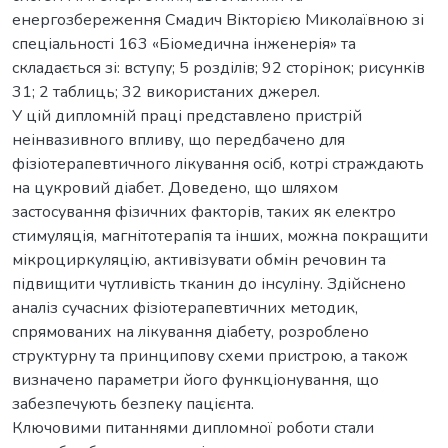
енергозбереження Смадич Вікторією Миколаївною зі
спеціальності 163 «Біомедична інженерія» та
складається зі: вступу; 5 розділів; 92 сторінок; рисунків
31; 2 таблиць; 32 використаних джерел.
У цій дипломній праці представлено пристрій
неінвазивного впливу, що передбачено для
фізіотерапевтичного лікування осіб, котрі страждають
на цукровий діабет. Доведено, що шляхом
застосування фізичних факторів, таких як електро
стимуляція, магнітотерапія та інших, можна покращити
мікроциркуляцію, активізувати обмін речовин та
підвищити чутливість тканин до інсуліну. Здійснено
аналіз сучасних фізіотерапевтичних методик,
спрямованих на лікування діабету, розроблено
структурну та принципову схеми пристрою, а також
визначено параметри його функціонування, що
забезпечують безпеку пацієнта.
Ключовими питаннями дипломної роботи стали