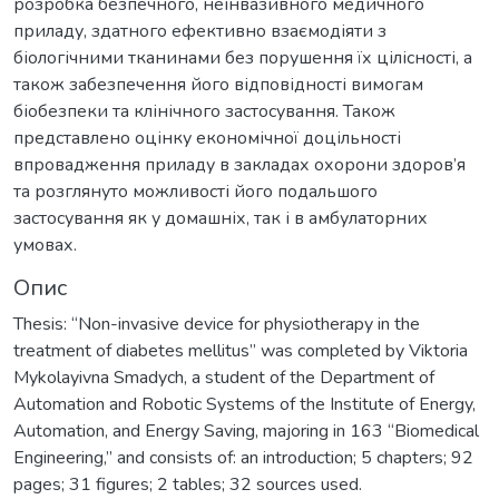
розробка безпечного, неінвазивного медичного
приладу, здатного ефективно взаємодіяти з
біологічними тканинами без порушення їх цілісності, а
також забезпечення його відповідності вимогам
біобезпеки та клінічного застосування. Також
представлено оцінку економічної доцільності
впровадження приладу в закладах охорони здоров’я
та розглянуто можливості його подальшого
застосування як у домашніх, так і в амбулаторних
Опис
Thesis: “Non-invasive device for physiotherapy in the
treatment of diabetes mellitus” was completed by Viktoria
Mykolayivna Smadych, a student of the Department of
Automation and Robotic Systems of the Institute of Energy,
Automation, and Energy Saving, majoring in 163 “Biomedical
Engineering,” and consists of: an introduction; 5 chapters; 92
pages; 31 figures; 2 tables; 32 sources used.