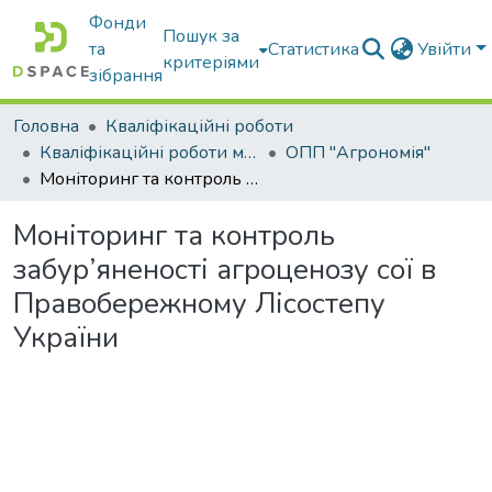
Фонди
Пошук за
та
Статистика
Увійти
критеріями
зібрання
Головна
Кваліфікаційні роботи
Кваліфікаційні роботи магістрів
ОПП "Агрономія"
Моніторинг та контроль забур’яненості агроценозу сої в Правобережному Лісостепу України
Моніторинг та контроль
забур’яненості агроценозу сої в
Правобережному Лісостепу
України