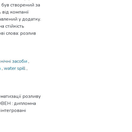
 був створений за
від компанії
влений у додатку.
а стійкість
і слова: розлив
нічні засоби
,
m
,
water spill
,
матизації розливу
 ОВЕН : дипломна
-інтегровані