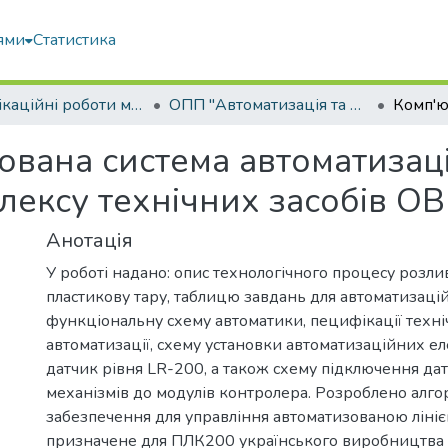
ями
Статистика
Кваліфікаційні роботи магістрів
ОПП "Автоматизація та комп’ютерно-інтегровані технології"
вана система автоматизаці
лексу технічних засобів О
Анотація
У роботі надано: опис технологічного процесу розли
пластикову тару, таблицю завдань для автоматизацій
функціональну схему автоматики, пецифікації техні
автоматизації, схему установки автоматизаційних ел
датчик рівня LR-200, а також схему підключення дат
механізмів до модулів контролера. Розроблено алго
забезпечення для управління автоматизованою лініє
призначене для ПЛК200 українського виробництва