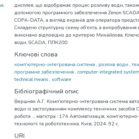
a.
дисплея, що відображає процес розливу води, також
допомогою програмного забезпечення Zenon SCADA 
COPA-DATA, а вигляд екранів для оператора предста
Складено структурну схему об’єкта, а випробування н
виконано відповідно до критерію Михайлова. Ключов
води, SCADA, ПЛК200
Ключові слова
комп’ютерно-інтегрована система
,
розлив води
,
тех
програмне забезпечення
,
computer-integrated syste
technical means
,
software
Бібліографічний опис
Вершняк А.Г. Комп’ютерно-інтегрована система авто
води із застосуванням комплексу технічних засобів
робота … магістра : 174 Автоматизація, комп’ютерно
технології та робототехніка. Київ, 2024. 92 с.
URI