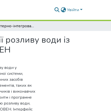
Увійти
Комп'ютерно-інтегрована система автоматизації розливу води із застосуванням комплексу технічних засобів ОВЕН
ї розливу води із
ВЕН
ву води у
ної системи,
чних засобів
ементів, таких як
чиків і виконавчих
ритм і програмне
ю розливу води,
 ОВЕН. Інтерфейс