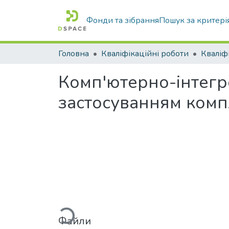
Фонди та зібрання
Пошук за критері
Головна
Кваліфікаційні роботи
Комп'ютерно-інтегро
застосуванням комп
Вантажиться...
Файли