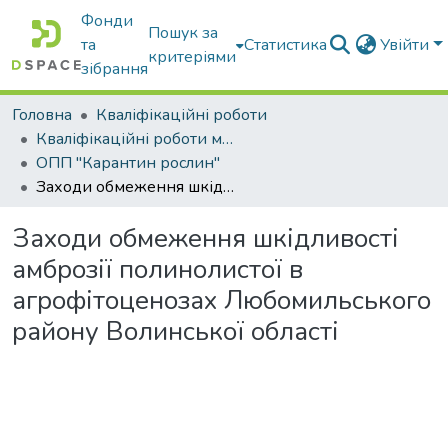
Фонди
Пошук за
та
Статистика
Увійти
критеріями
зібрання
Головна
Кваліфікаційні роботи
Кваліфікаційні роботи магістрів
ОПП "Карантин рослин"
Заходи обмеження шкідливості амброзії полинолистої в агрофітоценозах Любомильського району Волинської області
Заходи обмеження шкідливості
амброзії полинолистої в
агрофітоценозах Любомильського
району Волинської області