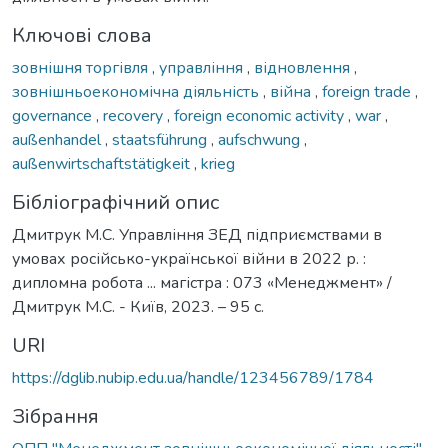
Ключові слова
зовнішня торгівля
,
управління
,
відновлення
,
зовнішньоекономічна діяльність
,
війна
,
foreign trade
,
governance
,
recovery
,
foreign economic activity
,
war
,
außenhandel
,
staatsführung
,
aufschwung
,
außenwirtschaftstätigkeit
,
krieg
Бібліографічний опис
Дмитрук М.С. Управління ЗЕД підприємствами в
умовах російсько-української війни в 2022 р. :
дипломна робота ... магістра : 073 «Менеджмент» /
Дмитрук М.С. - Київ, 2023. – 95 с.
URI
https://dglib.nubip.edu.ua/handle/123456789/1784
Зібрання