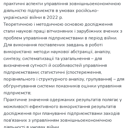
практичні аспекти управління зовнішньоекономічною
діяльністю підприємств в умовах російсько-
української війни в 2022 р.
Теоретичною і методичною основою дослідження
стали наукові праці вітчизняних і зарубіжних вчених з
проблем управління підприємствами в період війни.
Для виконання поставлених завдань в роботі
використано: методи наукової абстракції, аналізу,
синтезу, систематизації та узагальнення – для
визначення сутності й особливостей управління
підприємствами; статистичні (спостереження,
порівняльного і структурного аналізу, групування) – для
обґрунтування системи показників оцінки управління
підприємств;
Практичне значення одержаних результатів полягає у
можливості ефективного використання результатів
дослідження при плануванні підприємствами заходів
пов’язаних з управлінням зовнішньоекономічною
діяльності в умовах війни.