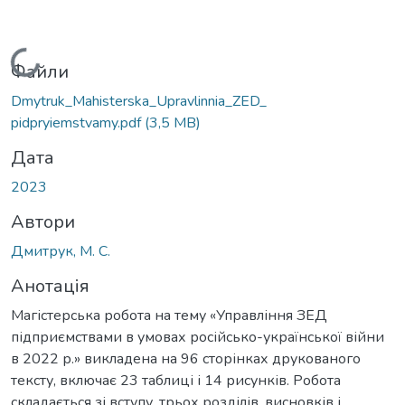
Вантажиться...
Файли
Dmytruk_Mahisterska_Upravlinnia_ZED_
pidpryiemstvamy.pdf
(3,5 MB)
Дата
2023
Автори
Дмитрук, М. С.
Анотація
Магістерська робота на тему «Управління ЗЕД
підприємствами в умовах російсько-української війни
в 2022 р.» викладена на 96 сторінках друкованого
тексту, включає 23 таблиці і 14 рисунків. Робота
складається зі вступу, трьох розділів, висновків і