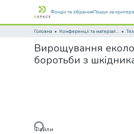
Фонди та зібрання
Пошук за критері
Головна
Конференції та матеріали конференцій
Тез
Вирощування еколог
боротьби з шкідника
Вантажиться...
Файли