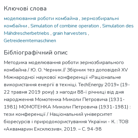
Ключові слова
моделювання роботи комбайна
,
зернозбиральні
комбайни
,
Simulation of combine operation
,
Simulation des
Mähdrescherbetriebs
,
grain harvesters
,
Getreideerntemaschinen
Бібліографічний опис
Методика моделювання роботи зернозбирального
комбайна / Ю. О. Черник // Збірник тез доповідей XV
Міжнародної наукової конференції «Раціональне
використання енергії в техніці. TechEnergy 2019» (19-
22 травня 2019 року) з нагоди 88-ї річниці від дня
народження Момотенка Миколи Петровича (1931-
1981) МОМОТЕНКА Миколи Петровича (1931-1981) :
тези конференції / Національний університет
біоресурсів і природокористування України - К. : ТОВ
«Аквамарин Ексклюзив», 2019. – C. 94-98