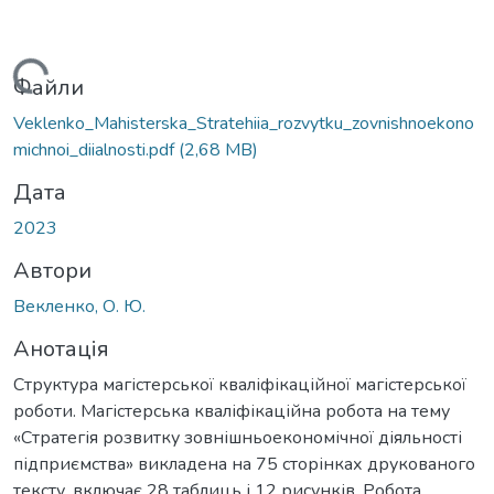
ься...
Файли
Veklenko_Mahisterska_Stratehiia_rozvytku_zovnishnoekono
michnoi_diialnosti.pdf
(2,68 MB)
Дата
2023
Автори
Векленко, О. Ю.
Анотація
Структура магістерської кваліфікаційної магістерської
роботи. Магістерська кваліфікаційна робота на тему
«Стратегія розвитку зовнішньоекономічної діяльності
підприємства» викладена на 75 сторінках друкованого
тексту, включає 28 таблиць і 12 рисунків. Робота