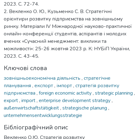
2023. С. 72-74.
2. Векленко О. Ю., Кузьменко С. В. Стратегічні
орієнтири розвитку підприємства на зовнішньому
ринку. Матеріали IV Міжнародної науково-практичної
онлайн-конференції студентів, аспірантів і молодих
вчених «Сучасний менеджмент: виклики та
можливості»: 25-26 жовтня 2023 р. К: НУБіП України,
2023. С. 43-45.
Ключові слова
зовнішньоекономічна діяльність
,
стратегічне
планування
,
експорт
,
імпорт
,
стратегія розвитку
підприємства
,
foreign economic activity
,
strategic planning
,
export
,
import
,
enterprise development strategy
,
außenwirtschaftstätigkeit
,
strategische planung
,
unternehmensentwicklungsstrategie
Бібліографічний опис
Векленко О.Ю. Стратегія розвитку