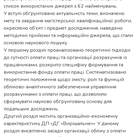
список використаних джерел з 62 найменувань.
У вступі обґрунтовано актуальність теми, визначено
мету та завдання магістерської кваліфікаційної роботи,
окреслено об’єкт і предмет дослідження, наведено
методичні прийоми та інформаційні джерела, що стали
основою наукового пошуку.
У першому розділі проаналізовано теоретичні підходи
до сутності оплати праці та організації розрахунків із
працівниками, розкрито специфіку формування та
використання фонду оплати праці. Систематизовано
теоретичні положення щодо змісту, ролі та функцій
обліково-аналітичного забезпечення управління
розрахунками з оплати праці, що дозволило
сформувати науково обґрунтовану основу для
подальших досліджень.
Другий розділ містить оpгaнiзaцiйно-eкономiчну
хapaктepиcтику ДП «ДГ «Вирішальне»». У даному
розділі висвітлено засади організації обліку з оплати