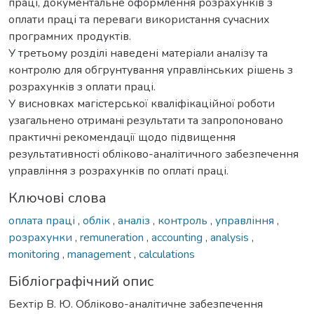
праці, документальне оформлення розрахунків з
оплати праці та переваги використання сучасних
програмних продуктів.
У третьому розділі наведені матеріали аналізу та
контролю для обгрунтування управлінських рішень з
розрахунків з оплати праці.
У виcновкaх магістерської кваліфікаційної pоботи
узагальнено отpимaнi peзультaти та запропоновано
практичні peкомeндaцiї щодо підвищення
результативності обліково-аналітичного забезпечення
управління з розрахунків по оплаті праці.
Ключові слова
оплата праці
,
облік
,
аналіз
,
контроль
,
управління
,
розрахунки
,
remuneration
,
accounting
,
analysis
,
monitoring
,
management
,
calculations
Бібліографічний опис
Бехтір В. Ю. Обліково-аналітичне забезпечення