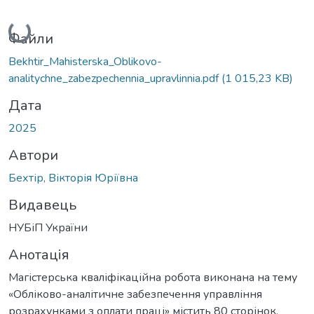
Вантажиться...
Файли
Bekhtir_Mahisterska_Oblikovo-
analitychne_zabezpechennia_upravlinnia.pdf
(1 015,23 KB)
Дата
2025
Автори
Бехтір, Вікторія Юріївна
Видавець
НУБіП України
Анотація
Магістерська кваліфікаційна робота виконана на тему
«Обліково-аналітичне забезпечення управління
розрахунками з оплати праці» містить 80 сторінок,