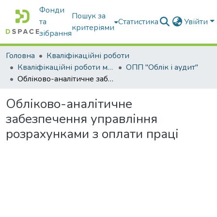
Фонди
Пошук за
та
Статистика
Увійти
критеріями
зібрання
Головна
Кваліфікаційні роботи
Кваліфікаційні роботи магістрів
ОПП "Облік і аудит"
Обліково-аналітичне забезпечення управління розрахунками з оплати праці
Обліково-аналітичне
забезпечення управління
розрахунками з оплати праці