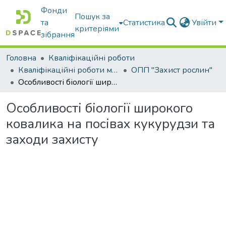
Фонди
Пошук за
та
Статистика
Увійти
критеріями
зібрання
Головна
Кваліфікаційні роботи
Кваліфікаційні роботи магістрів
ОПП "Захист рослин"
Особливості біології широкого ковалика на посівах кукурудзи та заходи захисту
Особливості біології широкого
ковалика на посівах кукурудзи та
заходи захисту