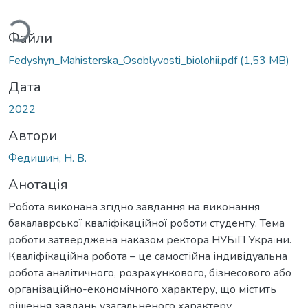
ться...
Файли
Fedyshyn_Мahisterska_Osoblyvosti_biolohii.pdf
(1,53 MB)
Дата
2022
Автори
Федишин, Н. В.
Анотація
Робота виконана згідно завдання на виконання
бакалаврської кваліфікаційної роботи студенту. Тема
роботи затверджена наказом ректора НУБіП України.
Кваліфікаційна робота – це самостійна індивідуальна
робота аналітичного, розрахункового, бізнесового або
організаційно-економічного характеру, що містить
рішення завдань узагальненого характеру.