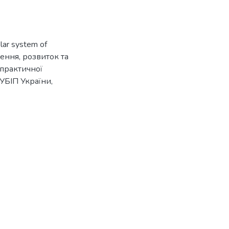
olar system of
влення, розвиток та
-практичної
НУБІП України,