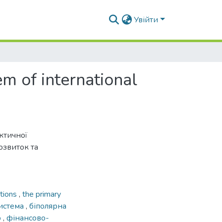
Увійти
em of international
ктичної
озвиток та
ations
,
the primary
истема
,
біполярна
р
,
фінансово-