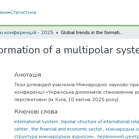
ями
Статистика
и конференцій - 2025
Global trends in the formation of a multipolar system of international relations
ormation of a multipolar syst
Анотація
Тези доповідей учасників Міжнародної науково-пра
конференції «Українська дипломатія: становлення, р
перспективи» (м. Київ, 10 квітня, 2025 року)
Ключові слова
international system
,
bipolar structure of international rel
center
,
the financial and economic sector
,
міжнародна с
структура міжнародних відносин
,
первинний цент