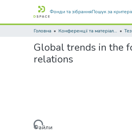
Фонди та зібрання
Пошук за критері
Головна
Конференції та матеріали конференцій
Тез
Global trends in the f
relations
Вантажиться...
Файли