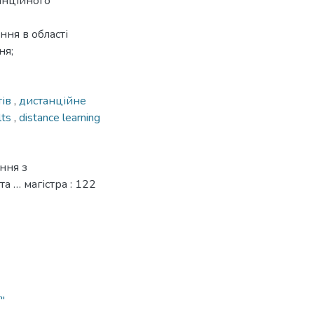
анційного
ння в області
ня;
тів
,
дистанційне
lts
,
distance learning
ння з
а … магістра : 122
"