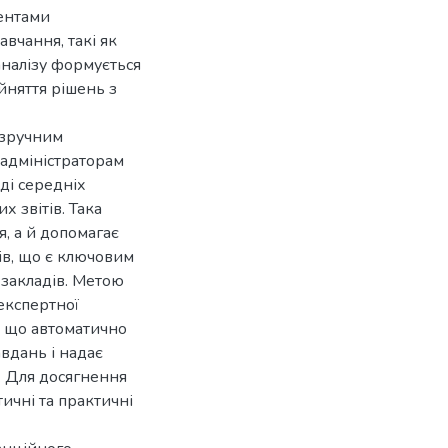
дентами
вчання, такі як
аналізу формується
йняття рішень з
 зручним
 адміністраторам
ді середніх
 звітів. Така
, а й допомагає
ів, що є ключовим
закладів. Метою
експертної
, що автоматично
авдань і надає
. Для досягнення
тичні та практичні