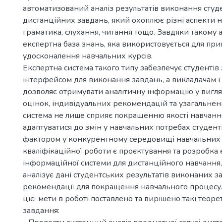
автоматизований аналіз результатів виконання сту
дистанційних завдань, який охоплює різні аспекти на
граматика, слухання, читання тощо. Завдяки такому 
експертна база знань, яка використовується для при
удосконалення навчальних курсів.
Експертна система такого типу забезпечує студентів
інтерфейсом для виконання завдань, а викладачам і
дозволяє отримувати аналітичну інформацію у вигля
оцінок, індивідуальних рекомендацій та узагальнених
система не лише сприяє покращенню якості навчання
адаптуватися до змін у навчальних потребах студент
фактором у конкурентному середовищі навчальних 
кваліфікаційної роботи є проєктування та розробка 
інформаційної системи для дистанційного навчання
аналізує дані студентських результатів виконаних з
рекомендації для покращення навчального процесу
цієї мети в роботі поставлено та вирішено такі теоре
завдання: