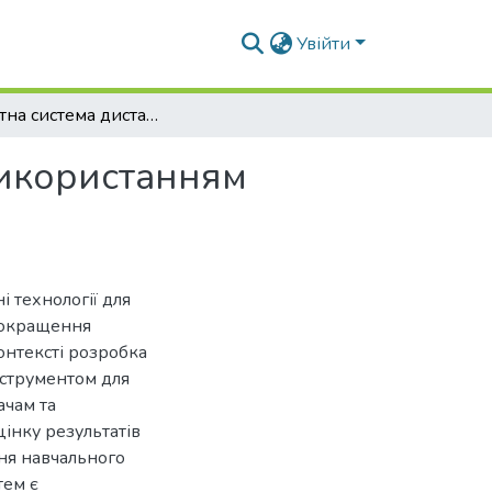
Увійти
Експертна система дистанційного навчання з використанням технології Blockchain
використанням
і технології для
покращення
онтексті розробка
нструментом для
ачам та
цінку результатів
ня навчального
тем є