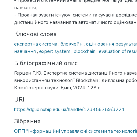
- Провести системний аналіз предметної галузі дист
навчання;
- Проаналізувати існуючі системи та сучасні дослідже
дистанційного навчання та автоматичного оцінюван
Ключові слова
експертна система
,
блокчейн
,
оцінювання результа
навчання
,
expert system
,
blockchain
,
evaluation of resu
Бібліографічний опис
Герцен Г.Ю. Експертна система дистанційного навча
використанням технології Blockchain : дипломна робот
Комп’ютерні науки. Київ, 2024. 128 с.
URI
https://dglib.nubip.edu.ua/handle/123456789/3221
Зібрання
ОПП "Інформаційні управляючі системи та технології