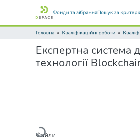
Фонди та зібрання
Пошук за критері
Головна
Кваліфікаційні роботи
Експертна система 
технології Blockchai
Вантажиться...
Файли