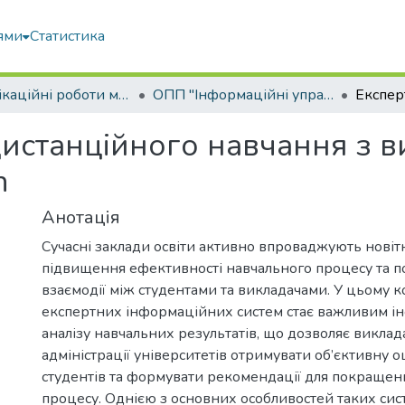
ями
Статистика
Кваліфікаційні роботи магістрів
ОПП "Інформаційні управляючі системи та технології"
дистанційного навчання з 
n
Анотація
Сучасні заклади освіти активно впроваджують новітн
підвищення ефективності навчального процесу та 
взаємодії між студентами та викладачами. У цьому к
експертних інформаційних систем стає важливим і
аналізу навчальних результатів, що дозволяє виклад
адміністрації університетів отримувати об’єктивну о
студентів та формувати рекомендації для покращен
процесу. Однією з основних особливостей таких сис