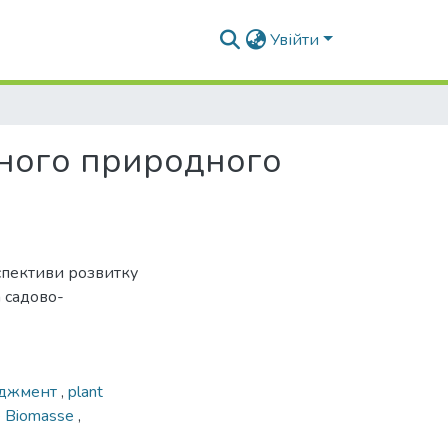
Увійти
ьного природного
пективи розвитку
 садово-
еджмент
,
plant
he Biomasse
,