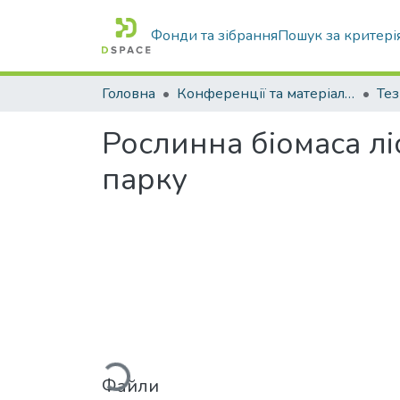
Фонди та зібрання
Пошук за критері
Головна
Конференції та матеріали конференцій
Тез
Рослинна біомаса л
парку
Вантажиться...
Файли