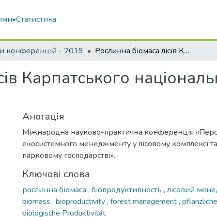
ями
Статистика
и конференцій - 2019
Рослинна біомаса лісів Карпатського національного природного парку
ісів Карпатського націонал
Анотація
Міжнародна науково-практична конференція «Перс
екосистемного менеджменту у лісовому комплексі та
парковому господарстві».
Ключові слова
рослинна біомаса
,
біопродуктивность
,
лісовий мен
biomass
,
bioproductivity
,
forest management
,
pflanzlic
biologische Produktivität