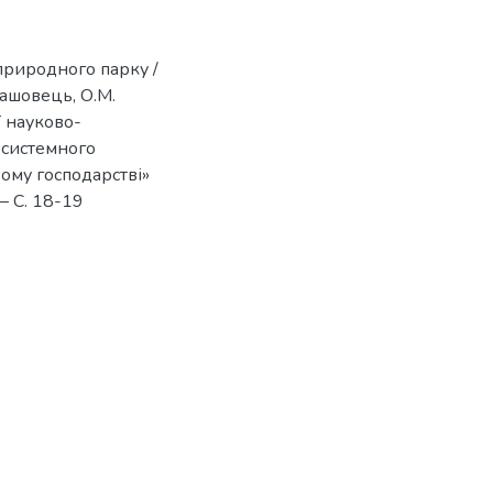
природного парку /
машовець, О.М.
ї науково-
осистемного
ому господарстві»
 – С. 18-19