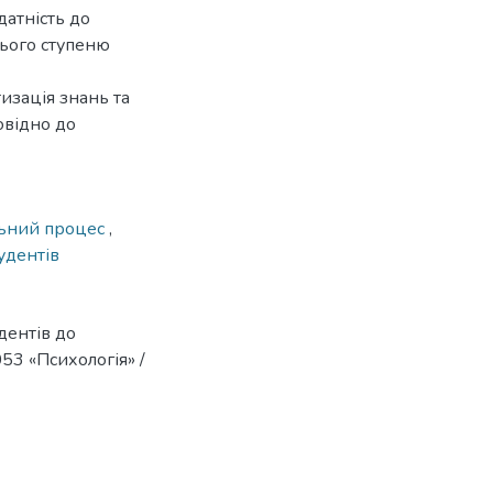
датність до
нього ступеню
изація знань та
овідно до
ьний процес
,
тудентів
дентів до
053 «Психологія» /