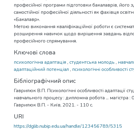
професійної програми підготовки бакалаврів, його з
самостійної професійної діяльності як фахівця освіт
«Бакалавр».
Метою виконання кваліфікаційної роботи є системат
розширення навичок щодо вирішення завдань відп
професійного спрямування.
Ключові слова
психологічна адаптація
,
студентська молодь
,
навчал
адаптаційний потенціал
,
психологічні особливості с
Бібліографічний опис
Гаврилюк В.П. Психологічні особливості адаптації сту
навчального процесу : дипломна робота ... магістра : 
Гаврилюк В.П. - Київ, 2021. - 110 с.
URI
https://dglib.nubip.edu.ua/handle/123456789/5315