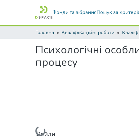
Фонди та зібрання
Пошук за критері
Головна
Кваліфікаційні роботи
Психологічні особли
процесу
Вантажиться...
Файли