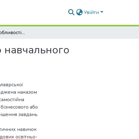
Увійти
Психологічні особливості адаптації студентів до навчального процесу
до навчального
алаврської
ерджена наказом
самостійна
 бізнесового або
рішення завдань
ктичних навичок
адових освітньо-