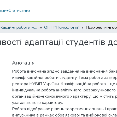
ями
Статистика
Кваліфікаційні роботи магістрів
ОПП "Психологія"
вості адаптації студентів 
Анотація
Робота виконана згідно завдання на виконання бак
кваліфікаційної роботи студенту. Тема роботи затв
ректора НУБіП України. Кваліфікаційна робота – це 
індивідуальна робота аналітичного, розрахункового,
організаційно-економічного характеру, що містить 
узагальненого характеру.
Робота відображає рівень теоретичних знань і пра
випускника в рамках обов’язкової та вибіркової скл