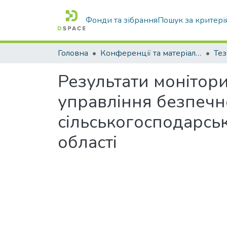
Фонди та зібрання
Пошук за критері
Головна
Конференції та матеріали конференцій
Тез
Результати монітор
управління безпечно
сільськогосподарськ
області