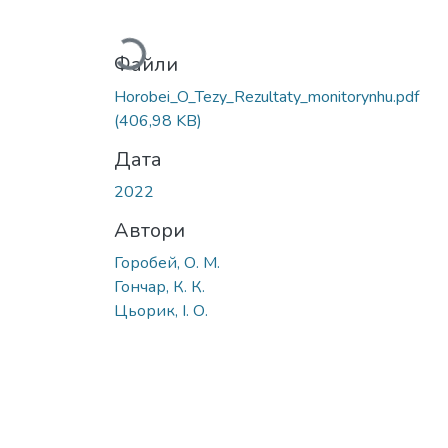
Вантажиться...
Файли
Horobei_O_Tezy_Rezultaty_monitorynhu.pdf
(406,98 KB)
Дата
2022
Автори
Горобей, О. М.
Гончар, К. К.
Цьорик, І. О.