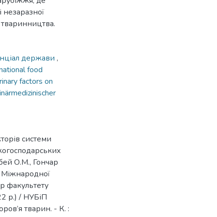
арубіжжя, де
і незаразної
ії тваринництва.
енціал держави
,
national food
rinary factors on
inärmedizinischer
торів системи
ькогосподарських
бей О.М., Гончар
ли Міжнародної
р факультету
2 р.) / НУБіП
ов’я тварин. - К. :