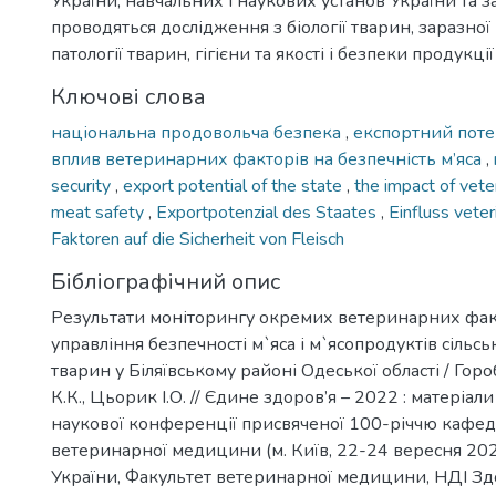
України, навчальних і наукових установ України та з
проводяться дослідження з біології тварин, заразної 
патології тварин, гігієни та якості і безпеки продукц
Ключові слова
національна продовольча безпека
,
експортний пот
вплив ветеринарних факторів на безпечність м’яса
,
security
,
export potential of the state
,
the impact of vete
meat safety
,
Exportpotenzial des Staates
,
Einfluss veter
Faktoren auf die Sicherheit von Fleisch
Бібліографічний опис
Результати моніторингу окремих ветеринарних фак
управління безпечності м`яса і м`ясопродуктів сільс
тварин у Біляївському районі Одеської області / Горо
К.К., Цьорик І.О. // Єдине здоров’я – 2022 : матеріа
наукової конференції присвяченої 100-річчю кафед
ветеринарної медицини (м. Київ, 22-24 вересня 202
України, Факультет ветеринарної медицини, НДІ Здор