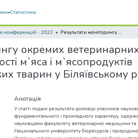
ями
Статистика
и конференцій - 2022
Результати моніторингу окремих ветеринарних факторів системи управління безпечності м`яса і м`ясопродуктів сільськогосподарських тварин у Біляївському районі Одеської області
ингу окремих ветеринарних
сті м`яса і м`ясопродуктів
их тварин у Біляївському р
Анотація
У статті подані результати доповіді учасників науко
фундаментального і прикладного характеру, одержан
науковцями факультету ветеринарної медицини та і
Національного університету біоресурсів і природок