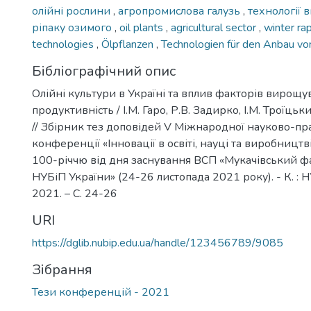
олійні рослини
,
агропромислова галузь
,
технології
ріпаку озимого
,
oil plants
,
agricultural sector
,
winter ra
technologies
,
Ölpflanzen
,
Technologien für den Anbau vo
Бібліографічний опис
Олійні культури в Україні та вплив факторів вирощу
продуктивність / І.М. Гаро, Р.В. Задирко, І.М. Троїцьк
// Збірник тез доповідей V Міжнародної науково-пр
конференції «Інновації в освіті, науці та виробництв
100-річчю від дня заснування ВСП «Мукачівський 
НУБіП України» (24-26 листопада 2021 року). - К. : 
2021. – С. 24-26
URI
https://dglib.nubip.edu.ua/handle/123456789/9085
Зібрання
Тези конференцій - 2021