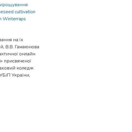
 вирощування
peseed cultivation
n Winterraps
вання на їх
ий, В.В. Гамаюнова
актичної онлайн
і» присвяченої
фаховий коледж
НУБіП України,