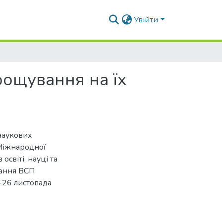
Увійти
ирощування на їх
наукових
 Міжнародної
освіті, науці та
вання ВСП
-26 листопада