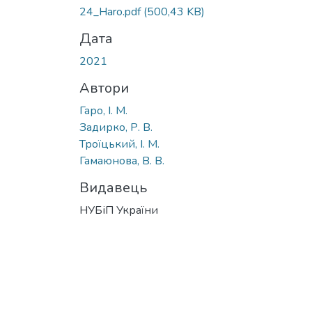
24_Haro.pdf
(500,43 KB)
Дата
2021
Автори
Гаро, І. М.
Задирко, Р. В.
Троїцький, І. М.
Гамаюнова, В. В.
Видавець
НУБіП України