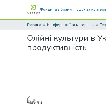
Фонди та зібрання
Пошук за критері
Головна
Конференції та матеріали конференцій
Тез
Олійні культури в У
продуктивність
Вантажиться...
Файли