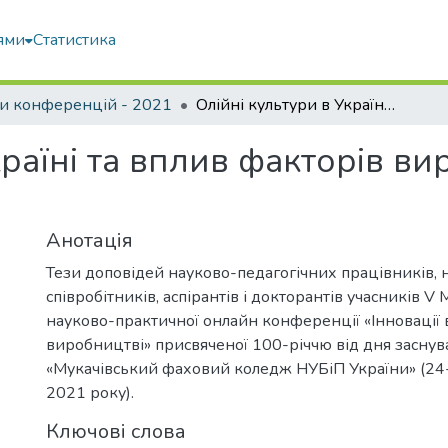
ями
Статистика
и конференцій - 2021
Олійні культури в Україні та вплив факторів вирощування на їх продуктивність
країні та вплив факторів в
Анотація
Тези доповідей науково-педагогічних працівників, 
співробітників, аспірантів і докторантів учасників V
науково-практичної онлайн конференції «Інновації в 
виробництві» присвяченої 100-річчю від дня засну
«Мукачівський фаховий коледж НУБіП України» (24
2021 року).
Ключові слова