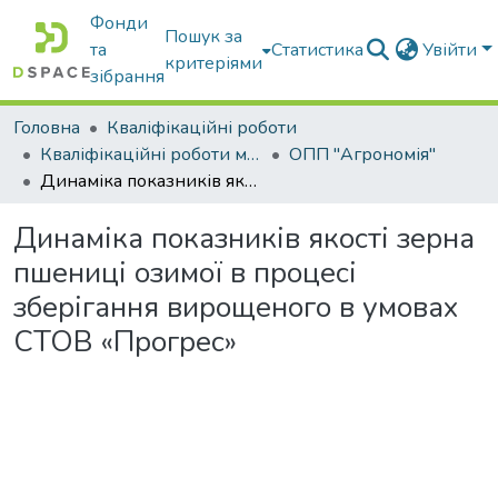
Фонди
Пошук за
та
Статистика
Увійти
критеріями
зібрання
Головна
Кваліфікаційні роботи
Кваліфікаційні роботи магістрів
ОПП "Агрономія"
Динаміка показників якості зерна пшениці озимої в процесі зберігання вирощеного в умовах СТОВ «Прогрес»
Динаміка показників якості зерна
пшениці озимої в процесі
зберігання вирощеного в умовах
СТОВ «Прогрес»