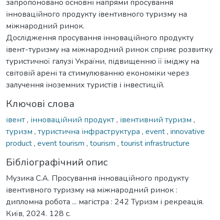
запропоновано основні напрями просування
інноваційного продукту івентивного туризму на
міжнародний ринок.
Дослідження просування інноваційного продукту
івент-туризму на міжнародний ринок сприяє розвитку
туристичної галузі України, підвищенню її іміджу на
світовій арені та стимулюванню економіки через
залучення іноземних туристів і інвестицій.
Ключові слова
івент
,
інноваційний продукт
,
івентивний туризм
,
туризм
,
туристична інфраструктура
,
event
,
innovative
product
,
event tourism
,
tourism
,
tourist infrastructure
Бібліографічний опис
Музика С.А. Просування інноваційного продукту
івентивного туризму на міжнародний ринок :
дипломна робота ... магістра : 242 Туризм і рекреація.
Київ, 2024. 128 с.