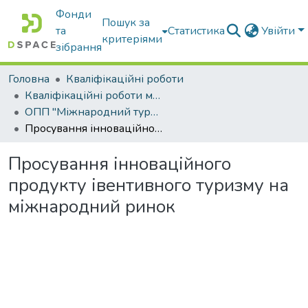
Фонди
Пошук за
та
Статистика
Увійти
критеріями
зібрання
Головна
Кваліфікаційні роботи
Кваліфікаційні роботи магістрів
ОПП "Міжнародний туристичний бізнес"
Просування інноваційного продукту івентивного туризму на міжнародний ринок
Просування інноваційного
продукту івентивного туризму на
міжнародний ринок