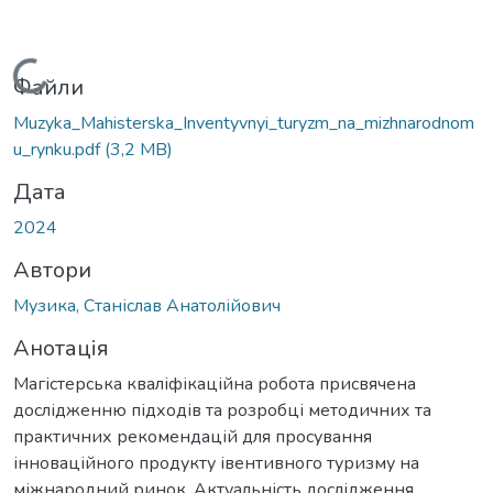
Вантажиться...
Файли
Muzyka_Mahisterska_Inventyvnyi_turyzm_na_mizhnarodnom
u_rynku.pdf
(3,2 MB)
Дата
2024
Автори
Музика, Станіслав Анатолійович
Анотація
Магістерська кваліфікаційна робота присвячена
дослідженню підходів та розробці методичних та
практичних рекомендацій для просування
інноваційного продукту івентивного туризму на
міжнародний ринок. Актуальність дослідження