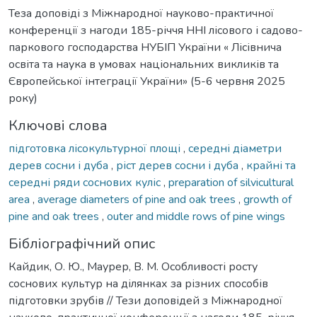
Теза доповіді з Міжнародної науково-практичної
конференції з нагоди 185-річчя ННІ лісового і садово-
паркового господарства НУБІП України « Лісівнича
освіта та наука в умовах національних викликів та
Європейської інтеграції України» (5-6 червня 2025
року)
Ключові слова
підготовка лісокультурної площі
,
середні діаметри
дерев сосни і дуба
,
ріст дерев сосни і дуба
,
крайні та
середні ряди соснових куліс
,
preparation of silvicultural
area
,
average diameters of pine and oak trees
,
growth of
pine and oak trees
,
outer and middle rows of pine wings
Бібліографічний опис
Кайдик, О. Ю., Маурер, В. М. Особливості росту
соснових культур на ділянках за різних способів
підготовки зрубів // Тези доповідей з Міжнародної