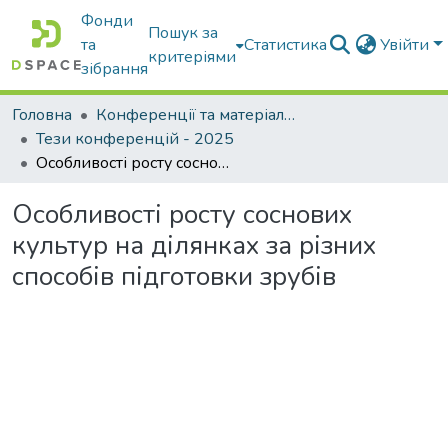
Фонди
Пошук за
та
Статистика
Увійти
критеріями
зібрання
Головна
Конференції та матеріали конференцій
Тези конференцій - 2025
Особливості росту соснових культур на ділянках за різних способів підготовки зрубів
Особливості росту соснових
культур на ділянках за різних
способів підготовки зрубів