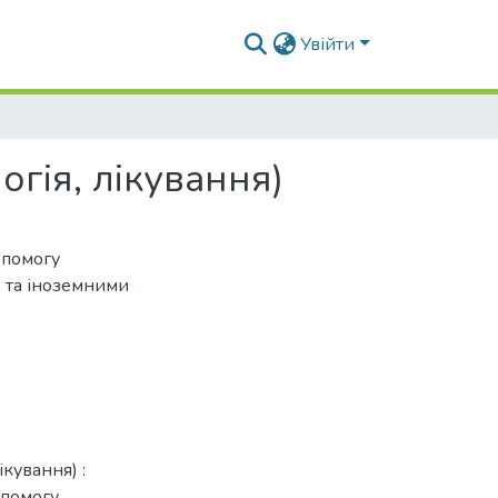
Увійти
огія, лікування)
опомогу
 та іноземними
ікування) :
опомогу