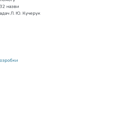
132 назви
адач Л. Ю. Кучерук
розробки