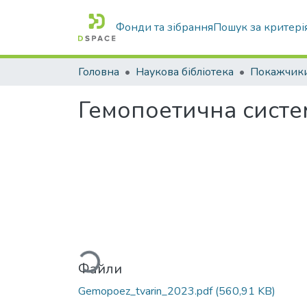
Фонди та зібрання
Пошук за критері
Головна
Наукова бібліотека
Гемопоетична систем
Вантажиться...
Файли
Gemopoez_tvarin_2023.pdf
(560,91 KB)