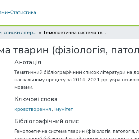
ями
Статистика
Покажчики, списки літератури, сценарії, методичні розробки
Гемопоетична система тварин (фізіологія, патологія, лікування)
а тварин (фізіологія, патол
Анотація
Тематичний бібліографічний список літератури на д
навчальному процесу за 2014-2021 рр. українською
мовами.
Ключові слова
кровотворення
,
імунітет
Бібліографічний опис
Гемопоетична система тварин (фізіологія, патологія, л
тематичний бібліографічний список літератури на д