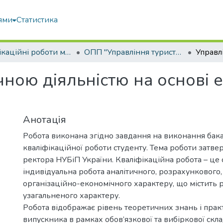
ями
Статистика
Кваліфікаційні роботи магістрів
ОПП "Управління туристичним і готельно-ресторанним бізнесом"
ною діяльністю на основі 
Анотація
Робота виконана згідно завдання на виконання бак
кваліфікаційної роботи студенту. Тема роботи затв
ректора НУБіП України. Кваліфікаційна робота – це 
індивідуальна робота аналітичного, розрахункового,
організаційно-економічного характеру, що містить 
узагальненого характеру.
Робота відображає рівень теоретичних знань і пра
випускника в рамках обов’язкової та вибіркової скл