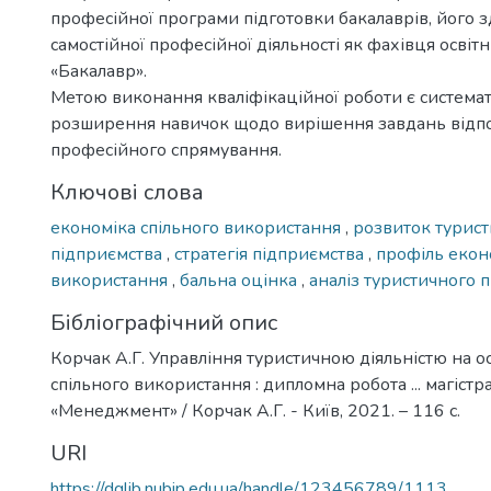
професійної програми підготовки бакалаврів, його з
самостійної професійної діяльності як фахівця освіт
«Бакалавр».
Метою виконання кваліфікаційної роботи є системат
розширення навичок щодо вирішення завдань відп
професійного спрямування.
Ключові слова
економіка спільного використання
,
розвиток турис
підприємства
,
стратегія підприємства
,
профіль екон
використання
,
бальна оцінка
,
аналіз туристичного 
Бібліографічний опис
Корчак А.Г. Управління туристичною діяльністю на о
спільного використання : дипломна робота ... магістра
«Менеджмент» / Корчак А.Г. - Київ, 2021. – 116 с.
URI
https://dglib.nubip.edu.ua/handle/123456789/1113