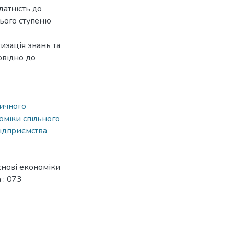
датність до
нього ступеню
изація знань та
овідно до
тичного
оміки спільного
підприємства
снові економіки
 : 073