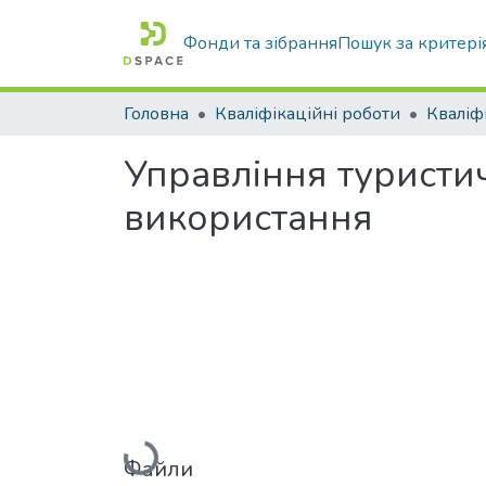
Фонди та зібрання
Пошук за критері
Головна
Кваліфікаційні роботи
Управління туристич
використання
Вантажиться...
Файли