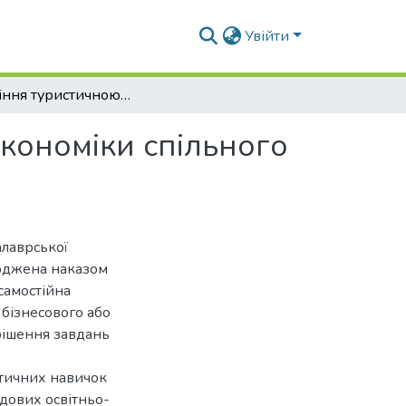
Увійти
Управління туристичною діяльністю на основі економіки спільного використання
економіки спільного
алаврської
ерджена наказом
самостійна
 бізнесового або
рішення завдань
ктичних навичок
адових освітньо-