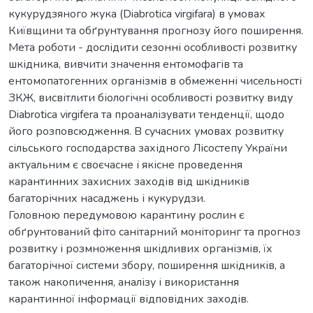
кукурудзяного жука (Diabrotica virgifara) в умовах
Київщини та обґрунтування прогнозу його поширення.
Мета роботи - дослідити сезонні особливості розвитку
шкідника, вивчити значення ентомофагів та
ентомопатогенних організмів в обмеженні чисельності
ЗКЖ, висвітлити біологічні особливості розвитку виду
Diabrotica virgifera та проаналізувати тенденції, щодо
його розповсюдження. В сучасних умовах розвитку
сільського господарства західного Лісостепу України
актуальним є своєчасне і якісне проведення
карантинних захисних заходів від шкідників
багаторічних насаджень і кукурудзи.
Головною передумовою карантину рослин є
обґрунтований фіто санітарний моніторинг та прогноз
розвитку і розмноження шкідливих організмів, їх
багаторічної системи збору, поширення шкідників, а
також накопичення, аналізу і використання
карантинної інформації відповідних заходів.