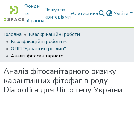
Фонди
Пошук за
та
Статистика
Увійти
критеріями
зібрання
Головна
Кваліфікаційні роботи
Кваліфікаційні роботи магістрів
ОПП "Карантин рослин"
Аналіз фітосанітарного ризику карантинних фітофагів роду Diabrotica для Лісостепу України
Аналіз фітосанітарного ризику
карантинних фітофагів роду
Diabrotica для Лісостепу України