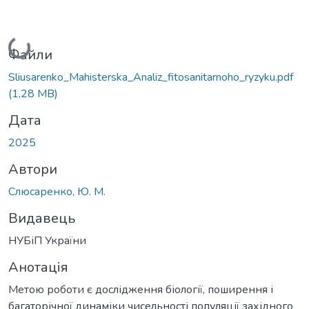
Вантажиться...
Файли
Sliusarenko_Mahisterska_Analiz_fitosanitarnoho_ryzyku.pdf
(1,28 MB)
Дата
2025
Автори
Слюсаренко, Ю. М.
Видавець
НУБіП України
Анотація
Метою роботи є дослідження біології, поширення і
багаторічної динаміки чисельності популяції західного