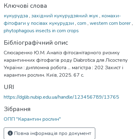
Ключові слова
кукурудза
,
західний кукурудзяний жук
,
комахи-
фітофаги у посівах кукурудзи
,
corn
,
western corn borer
,
phytophagous insects in corn crops
Бібліографічний опис
Слюсаренко Ю.М. Аналіз фітосанітарного ризику
карантинних фітофагів роду Diabrotica для Лісостепу
України : дипломна робота ... магістра : 202 Захист і
карантин рослин. Київ, 2025. 67 с.
URI
https://dglib.nubip.edu.ua/handle/123456789/13765
Зібрання
ОПП "Карантин рослин"
Повна інформація про документ