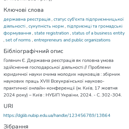
Ключові слова
державна реєстрація
,
статус суб'єкта підприємницької
діяльності
,
сукупність норм
,
підприємці та громадські
формування
,
state registration
,
status of a business entity
,
set of norms
,
entrepreneurs and public organizations
Бібліографічний опис
Голянич Є. Державна реєстрація як головна умова
здійснення господарської діяльності // Проблеми
юридичної науки очима молодих науковців : збірник
наукових праць XVIII Всеукраїнської науково-
практичної онлайн-конференції (м. Київ, 17 жовтня
2024 року) – Київ : НУБІП України, 2024. - С. 302-304.
URI
https://dglib.nubip.edu.ua/handle/123456789/13864
Зібрання