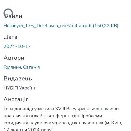
житься...
Файли
Holianych_Tezy_Derzhavna_reiestratsiia.pdf
(150,22 KB)
Дата
2024-10-17
Автори
Голянич, Євгенія
Видавець
НУБІП України
Анотація
Теза доповіді учасника XVIII Всеукраїнської науково-
практичної онлайн-конференції «Проблеми
юридичної науки очима молодих науковців» (м. Київ,
17 жовтня 2024 року)