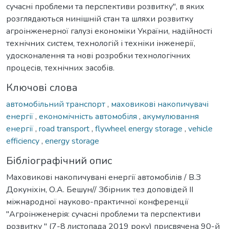
сучасні проблеми та перспективи розвитку", в яких
розглядаються нинішній стан та шляхи розвитку
агроінженерної галузі економіки України, надійності
технічних систем, технологій і техніки інженерії,
удосконалення та нові розробки технологічних
процесів, технічних засобів.
Ключові слова
автомобільний транспорт
,
маховикові накопичувачі
енергії
,
економічність автомобіля
,
акумулювання
енергії
,
road transport
,
flywheel energy storage
,
vehicle
efficiency
,
energy storage
Бібліографічний опис
Маховикові накопичувані енергії автомобілів / В.З
Докуніхін, О.А. Бешун// Збірник тез доповідей ІІ
міжнародної науково-практичної конференції
"Агроінженерія: сучасні проблеми та перспективи
розвитку " (7-8 листопада 2019 року) присвячена 90-й