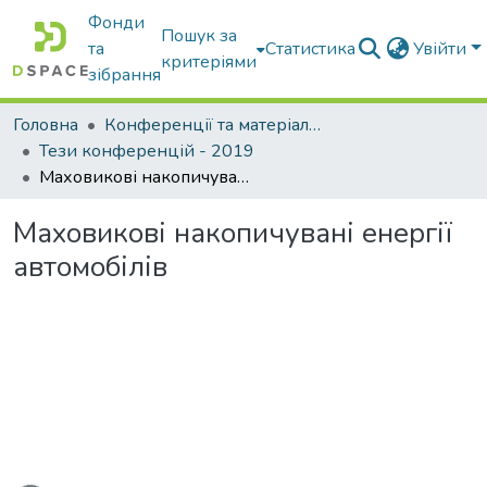
Фонди
Пошук за
та
Статистика
Увійти
критеріями
зібрання
Головна
Конференції та матеріали конференцій
Тези конференцій - 2019
Маховикові накопичувані енергії автомобілів
Маховикові накопичувані енергії
автомобілів