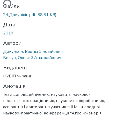
ься...
Файли
24,Докунiхiн.pdf
(88,81 KB)
Дата
2019
Автори
Докуніхін, Вадим Зіновійович
Бешун, Олексій Анатолійович
Видавець
НУБіП України
Анотація
Тези доповідей вчених, науковців, науково-
педагогічних працівників, наукових співробітників,
аспірантів і докторантів учасників ІІ Міжнародної
науково-практичної конференції "Агроінженерія: