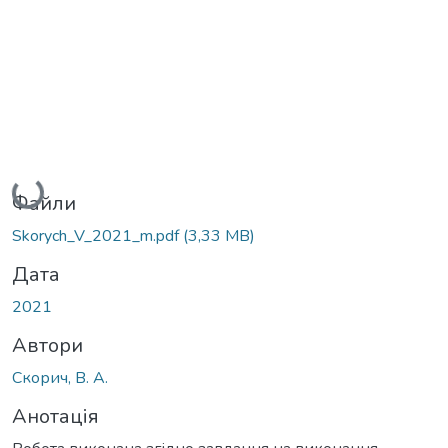
Вантажиться...
Файли
Skorych_V_2021_m.pdf
(3,33 MB)
Дата
2021
Автори
Скорич, В. А.
Анотація