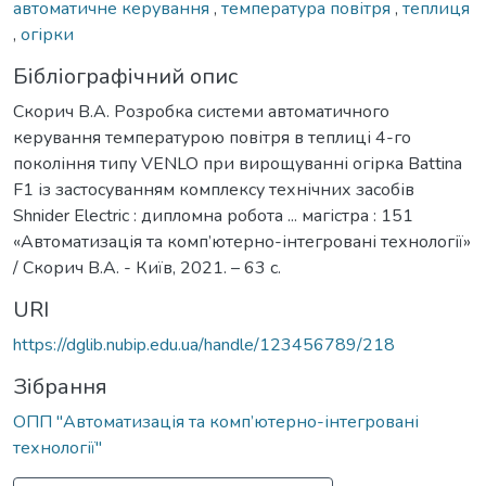
автоматичне керування
,
температура повітря
,
теплиця
,
огірки
Бібліографічний опис
Скорич В.А. Розробка системи автоматичного
керування температурою повітря в теплиці 4-го
покоління типу VENLO при вирощуванні огірка Battina
F1 із застосуванням комплексу технічних засобів
Shnider Electric : дипломна робота ... магістра : 151
«Автоматизація та комп’ютерно-інтегровані технології»
/ Скорич В.А. - Київ, 2021. – 63 с.
URI
https://dglib.nubip.edu.ua/handle/123456789/218
Зібрання
ОПП "Автоматизація та комп’ютерно-інтегровані
технології"