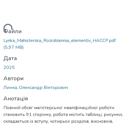
ься...
Файли
Lynka_Mahisterska_Rozroblennia_elementiv_НАССР.pdf
(5,97 MB)
Дата
2025
Автори
Линка, Олександр Вікторович
Анотація
Повний обсяг магістерської кваліфікаційної роботи
становить 91 сторінку, робота містить таблиці, рисунки,
складається із вступу, чотирьох розділів, висновків,