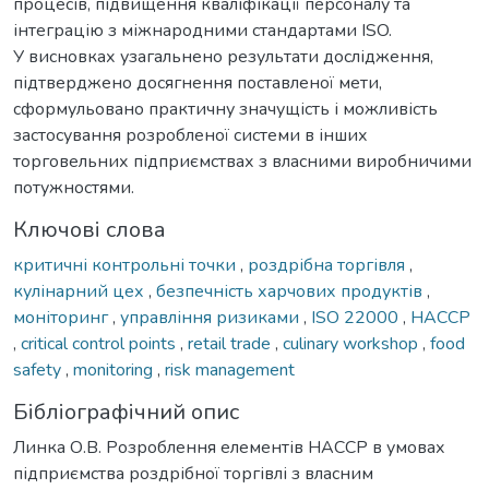
процесів, підвищення кваліфікації персоналу та
інтеграцію з міжнародними стандартами ISO.
У висновках узагальнено результати дослідження,
підтверджено досягнення поставленої мети,
сформульовано практичну значущість і можливість
застосування розробленої системи в інших
торговельних підприємствах з власними виробничими
потужностями.
Ключові слова
критичні контрольні точки
,
роздрібна торгівля
,
кулінарний цех
,
безпечність харчових продуктів
,
моніторинг
,
управління ризиками
,
ISO 22000
,
НАССР
,
critical control points
,
retail trade
,
culinary workshop
,
food
safety
,
monitoring
,
risk management
Бібліографічний опис
Линка О.В. Розроблення елементів НАССР в умовах
підприємства роздрібної торгівлі з власним