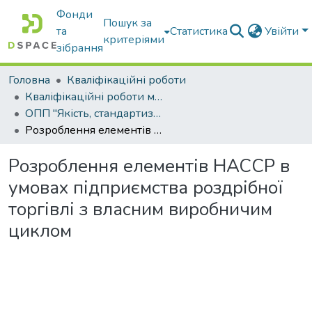
Фонди
Пошук за
та
Статистика
Увійти
критеріями
зібрання
Головна
Кваліфікаційні роботи
Кваліфікаційні роботи магістрів
ОПП "Якість, стандартизація та сертифікація"
Розроблення елементів НАССР в умовах підприємства роздрібної торгівлі з власним виробничим циклом
Розроблення елементів НАССР в
умовах підприємства роздрібної
торгівлі з власним виробничим
циклом