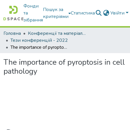
Фонди
Пошук за
та
Статистика
Увійти
критеріями
зібрання
Головна
Конференції та матеріали конференцій
Тези конференцій - 2022
The importance of pyroptosis in cell pathology
The importance of pyroptosis in cell
pathology
антажиться...