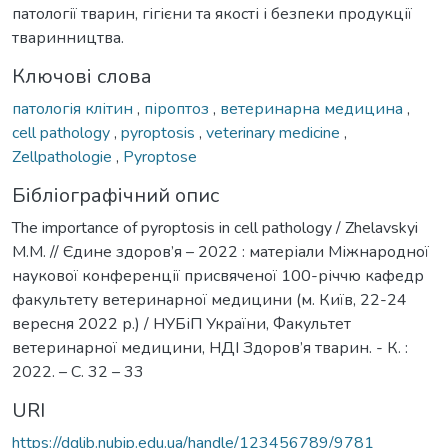
патології тварин, гігієни та якості і безпеки продукції
тваринництва.
Ключові слова
патологія клітин
,
піроптоз
,
ветеринарна медицина
,
cell pathology
,
pyroptosis
,
veterinary medicine
,
Zellpathologie
,
Pyroptose
Бібліографічний опис
The importance of pyroptosis in cell pathology / Zhelavskyi
M.M. // Єдине здоров’я – 2022 : матеріали Міжнародної
наукової конференції присвяченої 100-річчю кафедр
факультету ветеринарної медицини (м. Київ, 22-24
вересня 2022 р.) / НУБіП України, Факультет
ветеринарної медицини, НДІ Здоров’я тварин. - К. :
2022. – С. 32 – 33
URI
https://dglib.nubip.edu.ua/handle/123456789/9781