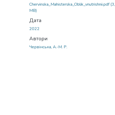
Chervinska_Мahisterska_Oblik_vnutrishnii.pdf
(3
MB)
Дата
2022
Автори
Червінська, А.-М. Р.