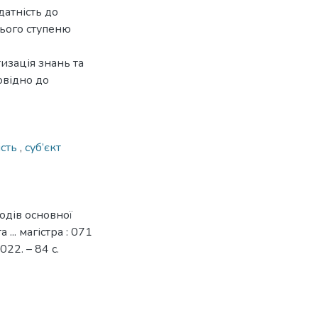
датність до
нього ступеню
изація знань та
овідно до
ість
,
суб’єкт
одів основної
... магістра : 071
022. – 84 с.