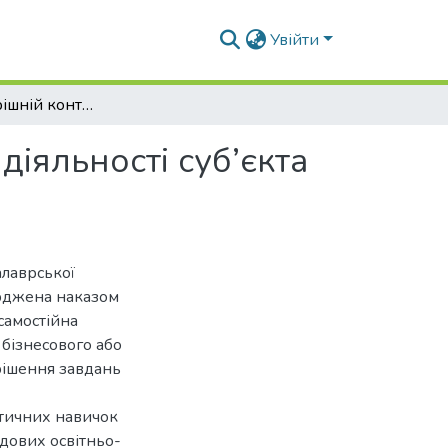
Увійти
Облік та внутрішній контроль доходів основної діяльності суб’єкта господарювання
діяльності суб’єкта
алаврської
ерджена наказом
самостійна
 бізнесового або
рішення завдань
ктичних навичок
адових освітньо-