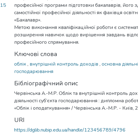
,15
професійної програми підготовки бакалаврів, його з
самостійної професійної діяльності як фахівця освіт
«Бакалавр».
Метою виконання кваліфікаційної роботи є системат
розширення навичок щодо вирішення завдань відп
професійного спрямування.
Ключові слова
облік
,
внутрішній контроль доходів
,
основна діяльн
господарювання
Бібліографічний опис
Червінська А.-М.Р. Облік та внутрішній контроль дох
діяльності суб’єкта господарювання : дипломна робота 
«Облік і оподаткування» / Червінська А.-М.Р. - Київ, 2
URI
https://dglib.nubip.edu.ua/handle/123456789/4796