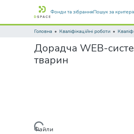
Фонди та зібрання
Пошук за критері
Головна
Кваліфікаційні роботи
Дорадча WEB-систем
тварин
Файли