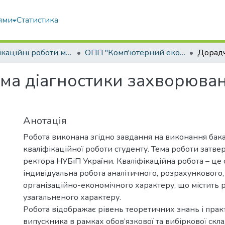
ями
Статистика
Кваліфікаційні роботи магістрів
ОПП "Комп'ютерний еколого-економічний моніторинг"
а діагностики захворюван
Анотація
Робота виконана згідно завдання на виконання бак
кваліфікаційної роботи студенту. Тема роботи затв
ректора НУБіП України. Кваліфікаційна робота – це 
індивідуальна робота аналітичного, розрахункового,
організаційно-економічного характеру, що містить 
узагальненого характеру.
Робота відображає рівень теоретичних знань і пра
випускника в рамках обов’язкової та вибіркової скл