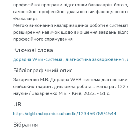
професійної програми підготовки бакалаврів, його з
самостійної професійної діяльності як фахівця освіт
«Бакалавр».
Метою виконання кваліфікаційної роботи є системат
розширення навичок щодо вирішення завдань відп
професійного спрямування.
Ключові слова
дорадча WEB-система
,
діагностика захворювання
,
Бібліографічний опис
Захарченко М.В. Дорадча WEB-система діагностик
свійських тварин : дипломна робота ... магістра : 12
науки» / Захарченко М.В. - Київ, 2022. - 51 с.
URI
https://dglib.nubip.edu.ua/handle/123456789/4544
Зібрання