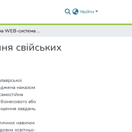
Увійти
Дорадча WEB-система діагностики захворювання свійських тварин
ня свійських
алаврської
ерджена наказом
самостійна
 бізнесового або
рішення завдань
ктичних навичок
адових освітньо-