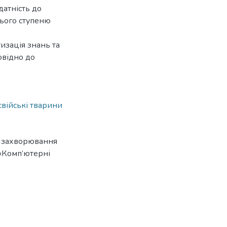
датність до
нього ступеню
изація знань та
овідно до
свійські тварини
и захворювання
2 «Комп’ютерні