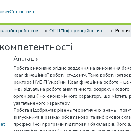
ями
Статистика
Кваліфікаційні роботи магістрів
ОПП "Інформаційно-комунікаційні технології в освіті"
 компетентності
Анотація
Робота виконана згідно завдання на виконання бак
кваліфікаційної роботи студенту. Тема роботи затв
ректора НУБіП України. Кваліфікаційна робота – це 
індивідуальна робота аналітичного, розрахункового,
організаційно-економічного характеру, що містить 
узагальненого характеру.
Робота відображає рівень теоретичних знань і пра
випускника в рамках обов’язкової та вибіркової скл
pet
професійної програми підготовки бакалаврів, його з