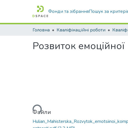
Фонди та зібрання
Пошук за критері
Головна
Кваліфікаційні роботи
Розвиток емоційної
Вантажиться...
Файли
Hulian_Mahisterska_Rozvytok_emotsiinoi_kom