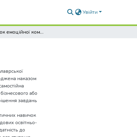
Увійти
Розвиток емоційної компетентності
алаврської
ерджена наказом
самостійна
 бізнесового або
рішення завдань
ктичних навичок
адових освітньо-
датність до