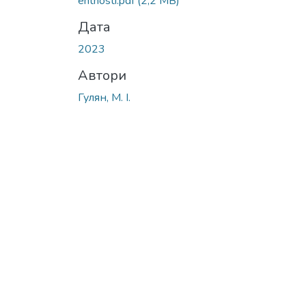
entnosti.pdf
(2,2 MB)
Дата
2023
Автори
Гулян, М. І.