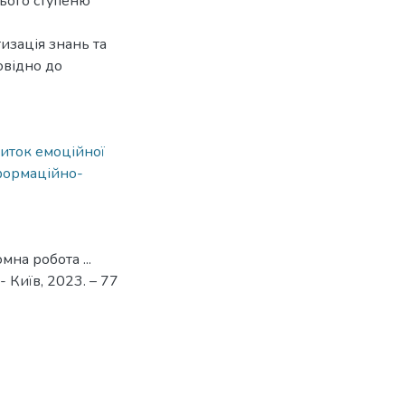
нього ступеню
изація знань та
овідно до
иток емоційної
формаційно-
мна робота ...
 - Київ, 2023. – 77