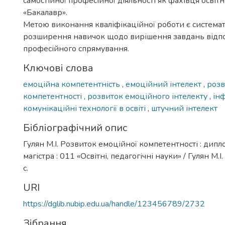
самостійної професійної діяльності як фахівця освіт
«Бакалавр».
Метою виконання кваліфікаційної роботи є системат
розширення навичок щодо вирішення завдань відп
професійного спрямування.
Ключові слова
емоційна компетентність
,
емоційний інтелект
,
розв
компетентності
,
розвиток емоційного інтелекту
,
ін
комунікаційні технології в освіті
,
штучний інтелект
Бібліографічний опис
Гулян М.І. Розвиток емоційної компетентності : дипло
магістра : 011 «Освітні, педагогічні науки» / Гулян М.І.
с.
URI
https://dglib.nubip.edu.ua/handle/123456789/2732
Зібрання