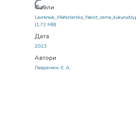
Вантажиться...
Файли
Lavreniuk_Mahisterska_Yakist_zerna_kukurudzy.
(1,72 MB)
Дата
2023
Автори
Лавренюк, Є. А.