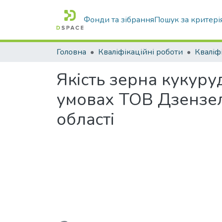
Фонди та зібрання
Пошук за критері
Головна
Кваліфікаційні роботи
Якість зерна кукуру
умовах ТОВ Дзензел
області