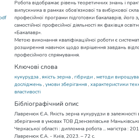
Робота відображає рівень теоретичних знань і пра
випускника в рамках обов’язкової та вибіркової скл
pdf
професійної програми підготовки бакалаврів, його з
самостійної професійної діяльності як фахівця освіт
«Бакалавр».
Метою виконання кваліфікаційної роботи є системат
розширення навичок щодо вирішення завдань відп
професійного спрямування.
Ключові слова
кукурудза
,
якість зерна
,
гібриди
,
методи вирощув
досліджень
,
умови зберігання
,
характеристики тех
властивості
Бібліографічний опис
Лавренюк Є.А. Якість зерна кукурудзи в залежності 
зберігання в умовах ТОВ Дзензелівське Маньківськ
Черкаської області : дипломна робота ... магістра : 20
Лавренюк Є.А. - Київ, 2023. – 72 с.