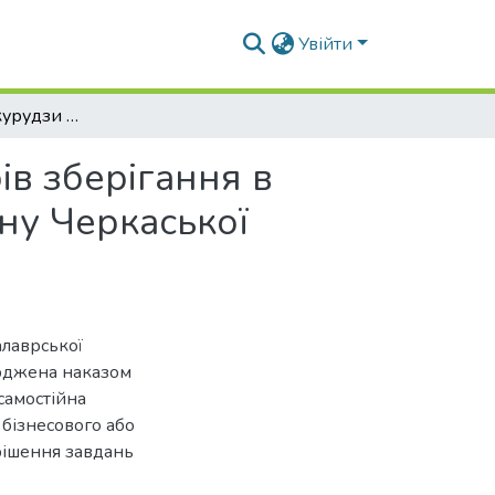
Увійти
Якість зерна кукурудзи в залежності від факторів зберігання в умовах ТОВ Дзензелівське Маньківського району Черкаської області
ів зберігання в
ну Черкаської
алаврської
ерджена наказом
самостійна
 бізнесового або
рішення завдань