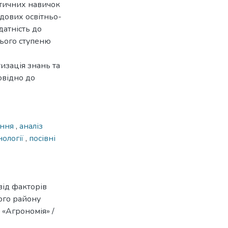
ктичних навичок
адових освітньо-
датність до
нього ступеню
изація знань та
овідно до
ання
,
аналіз
нології
,
посівні
від факторів
ого району
1 «Агрономія» /