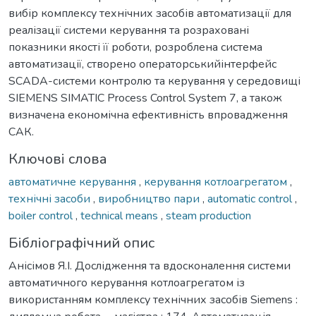
вибір комплексу технічних засобів автоматизації для
реалізації системи керування та розраховані
показники якості її роботи, розроблена система
автоматизації, створено операторськийінтерфейс
SCADA-системи контролю та керування у середовищі
SIEMENS SIMATIC Process Control System 7, а також
визначена економічна ефективність впровадження
САК.
Ключові слова
автоматичне керування
,
керування котлоагрегатом
,
технічні засоби
,
виробництво пари
,
automatic control
,
boiler control
,
technical means
,
steam production
Бібліографічний опис
Анісімов Я.І. Дослідження та вдосконалення системи
автоматичного керування котлоагрегатом із
використанням комплексу технічних засобів Siemens :