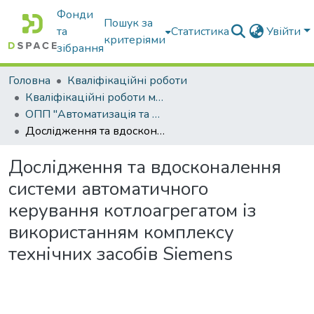
Фонди
Пошук за
та
Статистика
Увійти
критеріями
зібрання
Головна
Кваліфікаційні роботи
Кваліфікаційні роботи магістрів
ОПП "Автоматизація та комп’ютерно-інтегровані технології"
Дослідження та вдосконалення системи автоматичного керування котлоагрегатом із використанням комплексу технічних засобів Siemens
Дослідження та вдосконалення
системи автоматичного
керування котлоагрегатом із
використанням комплексу
технічних засобів Siemens