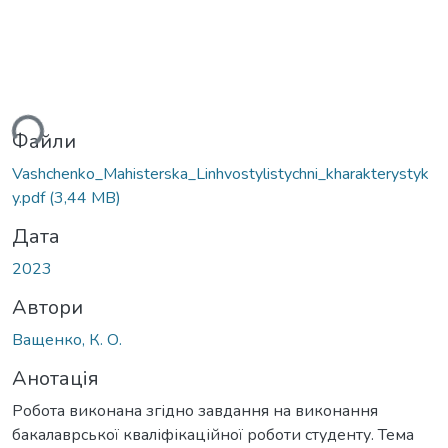
ься...
Файли
Vashchenko_Mahisterska_Linhvostylistychni_kharakterystyk
y.pdf
(3,44 MB)
Дата
2023
Автори
Ващенко, К. О.
Анотація
Робота виконана згідно завдання на виконання
бакалаврської кваліфікаційної роботи студенту. Тема