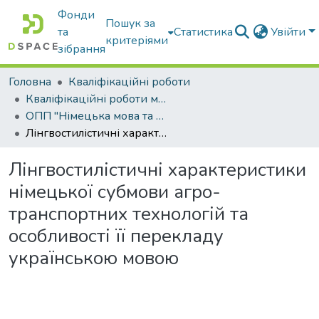
Фонди
Пошук за
та
Статистика
Увійти
критеріями
зібрання
Головна
Кваліфікаційні роботи
Кваліфікаційні роботи магістрів
ОПП "Німецька мова та друга іноземна мова"
Лінгвостилістичні характеристики німецької субмови агро-транспортних технологій та особливості її перекладу українською мовою
Лінгвостилістичні характеристики
німецької субмови агро-
транспортних технологій та
особливості її перекладу
українською мовою